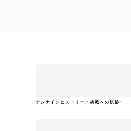
工藤浩美
工藤浩美の東へ西へ
テンナインヒストリー ~挑戦への軌跡~