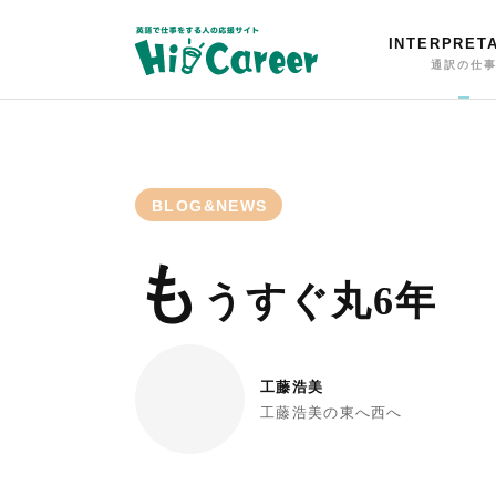
INTERPRET
通訳の仕
BLOG&NEWS
も
うすぐ丸6年
工藤浩美
工藤浩美の東へ西へ