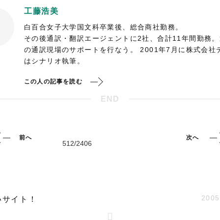
工藤浩美
白百合女子大学国文科卒業後、総合商社勤務。
その後通訳・翻訳エージェントに2社、合計11年間勤務
の通訳現場のサポートを行なう。 2001年7月に株式会
はシナリオ執筆。
この人の記事を読む
END
前へ
次へ
2005
いサイト！