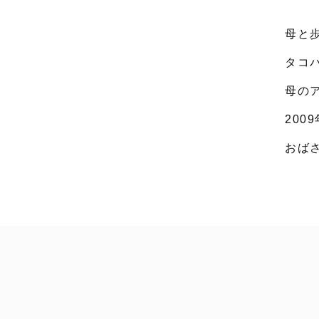
母と
タコ
母の
200
おば