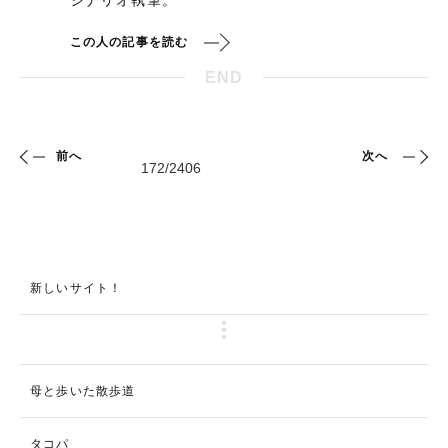
シナリオ執筆。
この人の記事を読む
END
前へ
次へ
新しいサイト！
母と歩いた散歩道
タコパ