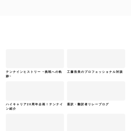
テンナインヒストリー ~挑戦への軌
工藤浩美のプロフェッショナル対談
跡~
ハイキャリア20周年企画！テンナイ
通訳・翻訳者リレーブログ
ン紹介