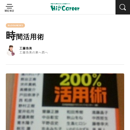
BLOG&NEWS
時
間活用術
工藤浩美
工藤浩美の東へ西へ