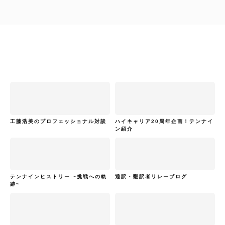
工藤浩美のプロフェッショナル対談
ハイキャリア20周年企画！テンナイ
ン紹介
テンナインヒストリー ~挑戦への軌
通訳・翻訳者リレーブログ
跡~