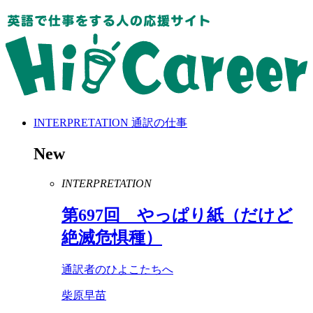
INTERPRETATION
通訳の仕事
New
INTERPRETATION
第
697
回 やっぱり紙（だけど
絶滅危惧種）
通訳者のひよこたちへ
柴原早苗