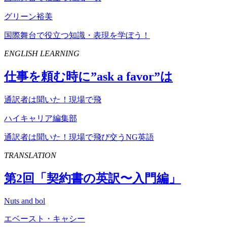
グリーン裕美
国際舞台で役立つ知識・表現を学ぼう！
ENGLISH LEARNING
仕事を頼む時に”
ask
a
favor
”は
通訳者は聞いた！現場で飛
ハイキャリア編集部
通訳者は聞いた！現場で飛び交うNG英語
TRANSLATION
第
2
回「契約書の英訳〜入門編」
Nuts and bol
エベースト・キャシー