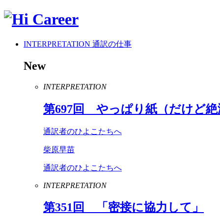
INTERPRETATION
通訳の仕事
New
INTERPRETATION
第
697
回 やっぱり紙（だけど絶
通訳者のひよこたちへ
柴原早苗
通訳者のひよこたちへ
INTERPRETATION
第
351
回 「密接に協力して」