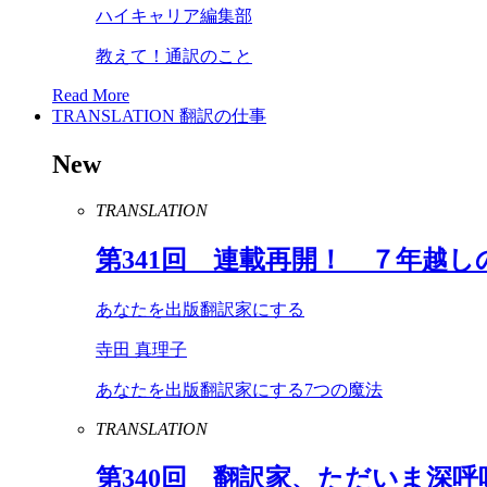
ハイキャリア編集部
教えて！通訳のこと
Read More
TRANSLATION
翻訳の仕事
New
TRANSLATION
第
341
回 連載再開！ ７年越し
あなたを出版翻訳家にする
寺田 真理子
あなたを出版翻訳家にする7つの魔法
TRANSLATION
第
340
回 翻訳家、ただいま深呼