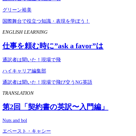
グリーン裕美
国際舞台で役立つ知識・表現を学ぼう！
ENGLISH LEARNING
仕事を頼む時に”
ask
a
favor
”は
通訳者は聞いた！現場で飛
ハイキャリア編集部
通訳者は聞いた！現場で飛び交うNG英語
TRANSLATION
第
2
回「契約書の英訳〜入門編」
Nuts and bol
エベースト・キャシー