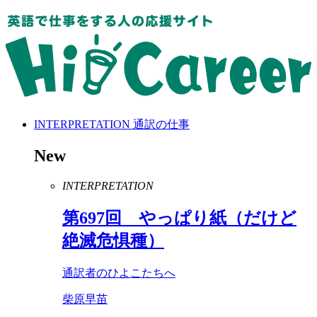
INTERPRETATION
通訳の仕事
New
INTERPRETATION
第
697
回 やっぱり紙（だけど
絶滅危惧種）
通訳者のひよこたちへ
柴原早苗