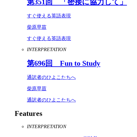
第
351
回 「密接に協力して」
すぐ使える英語表現
柴原早苗
すぐ使える英語表現
INTERPRETATION
第
696
回
Fun
to
Study
通訳者のひよこたちへ
柴原早苗
通訳者のひよこたちへ
Features
INTERPRETATION