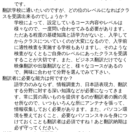
です。
翻訳学校に通いたいのですが、どの位のレベルになればクラ
スを受講出来るのでしょうか？
学校によって、設定しているコース内容やレベルは
様々なので、一度問い合わせてみる必要があります。
ただある程度の基礎知識と語学力がないと、入学して
からクラスについていくのが大変になるので、入学前
に適性検査を実施する学校もありますし、そのような
検査がなくともご自身のレベルにあったクラスを受講
することが大切です。また、ビジネス翻訳だけでなく
映像翻訳や出版翻訳などと、様々なコースがあるの
で、興味に合わせて分野を選んでみて下さい。
翻訳者に必要な能力は何ですか？
語学力のみならず、情報調査力、日本語表現力、翻訳
する分野に対する深い知識などが必要になってきま
す。常に質の高いものを提供するのが翻訳者の腕の見
せ所なので、いつもいろんな所にアンテナを張って、
情報収集しておく必要があります。また、パソコン環
境を整えておくこと、必要なパソコンスキルを身につ
けておくことも翻訳者は必須ですね！あと翻訳納期は
必ず守ってください。