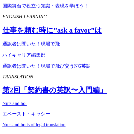
国際舞台で役立つ知識・表現を学ぼう！
ENGLISH LEARNING
仕事を頼む時に”
ask
a
favor
”は
通訳者は聞いた！現場で飛
ハイキャリア編集部
通訳者は聞いた！現場で飛び交うNG英語
TRANSLATION
第
2
回「契約書の英訳〜入門編」
Nuts and bol
エベースト・キャシー
Nuts and bolts of legal translation