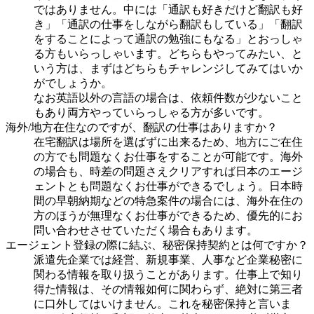
ではありません。中には「通訳も好きだけど翻訳も好
き」「通訳の仕事をしながら翻訳もしている」「翻訳
をすることによって通訳の勉強にもなる」とおっしゃ
る方もいらっしゃいます。どちらもやってみたい、と
いう方は、まずはどちらもチャレンジしてみてはいか
がでしょうか。
なお英語以外の言語の場合は、依頼件数が少ないこと
もあり両方やっていらっしゃる方が多いです。
海外/地方在住なのですが、翻訳の仕事はありますか？
在宅翻訳は場所を選ばずに出来るため、地方にご在住
の方でも問題なくお仕事をすることが可能です。海外
の場合も、時差の問題さえクリアすれば日本のエージ
ェントとも問題なくお仕事ができるでしょう。日本時
間の早朝納期などの特急案件の場合には、海外在住の
方のほうが無理なくお仕事ができるため、優先的にお
問い合わせさせていただく場合もあります。
エージェント登録の際に結ぶ、秘密保持契約とは何ですか？
派遣先企業では経営、新規事業、人事など企業秘密に
関わる情報を取り扱うことがあります。仕事上で知り
得た情報は、その情報如何に関わらず、絶対に第三者
に口外してはいけません。これを秘密保持と言いま