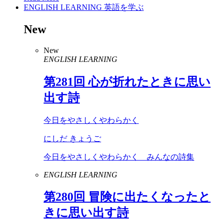
ENGLISH LEARNING
英語を学ぶ
New
New
ENGLISH LEARNING
第
281
回 心が折れたときに思い
出す詩
今日をやさしくやわらかく
にしだ きょうご
今日をやさしくやわらかく みんなの詩集
ENGLISH LEARNING
第
280
回 冒険に出たくなったと
きに思い出す詩