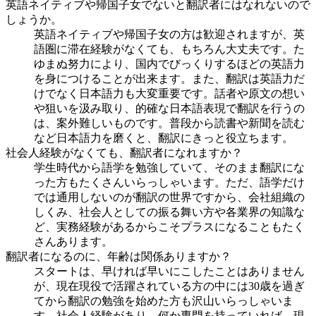
英語ネイティブや帰国子女でないと翻訳者にはなれないので
しょうか。
英語ネイティブや帰国子女の方は歓迎されますが、英
語圏に滞在経験がなくても、もちろん大丈夫です。た
ゆまぬ努力により、国内でびっくりするほどの英語力
を身につけることが出来ます。また、翻訳は英語力だ
けでなく日本語力も大変重要です。話者や原文の想い
や狙いを汲み取り、的確な日本語表現で翻訳を行うの
は、案外難しいものです。普段から読書や新聞を読む
など日本語力を磨くと、翻訳にきっと役立ちます。
社会人経験がなくても、翻訳者になれますか？
学生時代から語学を勉強していて、そのまま翻訳にな
った方もたくさんいらっしゃいます。ただ、語学だけ
では通用しないのが翻訳の世界ですから、会社組織の
しくみ、社会人としての振る舞い方や各業界の知識な
ど、実務経験があるからこそプラスになることもたく
さんあります。
翻訳者になるのに、年齢は関係ありますか？
スタートは、早ければ早いにこしたことはありません
が、現在現役で活躍されている方の中には30歳を過ぎ
てから翻訳の勉強を始めた方も沢山いらっしゃいま
す。社会人経験があり、何か専門を持っていれば、現