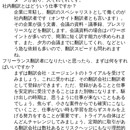
社内翻訳とはどういう仕事ですか？
企業に常駐し、翻訳のスペシャリストとして働くのが
社内翻訳者です（オンサイト翻訳者とも言います）。
その企業が扱う文書、会議の資料・議事録、プレスリ
リースなどを翻訳します。会議資料の場合はパワーポ
イントが多いので、簡潔に短く訳す能力が求められま
す。また、夕方の会議までに翻訳してくれ、などとい
う急な依頼も多いので、翻訳スピードも問われます
ね。
フリーランス翻訳者になりたいと思ったら、まずは何をすれ
ばいいですか？
まずは翻訳会社・エージェントのトライアルを受けて
みましょう。これに受かれば、その翻訳会社に翻訳者
として登録ができます。ただ、登録があることと仕事
を安定的に受注できることはまた別物になります。駆
け出しの時期は、思うように仕事が来ないこともある
でしょう。焦らず、小さな案件からでも確実にこなし
ていくこと、仕事がない時も学習を怠らずスキルを上
げる努力をすることが重要です。トライアル自体はど
んどんチャレンジしてみましょう。定期的に取引があ
る翻訳会社は数社あるとリスクヘッジにもなり理想的