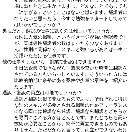
場に出たときに生かせますし、どんなことであっても
「遅すぎる」ということはないと思います。翻訳者に
なりたいと思ったら、今すぐ勉強をスタートしてみて
はいかがでしょうか？
男性だと、翻訳の仕事に就くのは難しいでしょうか。
女性に人気の職種、というイメージが強い翻訳者です
が、実は男性翻訳者の数はまったく少なくありませ
ん。性別に関係なく、スキルと強い志があれば一生ご
活躍いただける仕事です。
他の仕事をしながら、副業で翻訳はできますか？
平日は企業で働きながら、週末や空いた時間に翻訳を
されている方もいらっしゃいます。そういった方には
比較的納期に余裕のある案件や少量の案件をご紹介い
たします。
通訳・翻訳の両立は可能でしょうか？
通訳と翻訳は似て非なるものであり、それぞれに特別
な別のスキルが必要とされる職種のためフリーランス
になる際には通訳なら通訳、翻訳なら翻訳とどちらか
を専門にされる方がほとんどです。またどちらも高い
技術が必要なことから、簡単に両立できるものでもあ
りません。ただだからと言って、両立ができないわけ