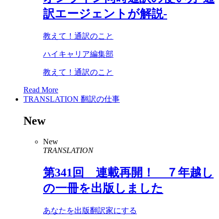
訳エージェントが解説-
教えて！通訳のこと
ハイキャリア編集部
教えて！通訳のこと
Read More
TRANSLATION
翻訳の仕事
New
New
TRANSLATION
第
341
回 連載再開！ ７年越し
の一冊を出版しました
あなたを出版翻訳家にする