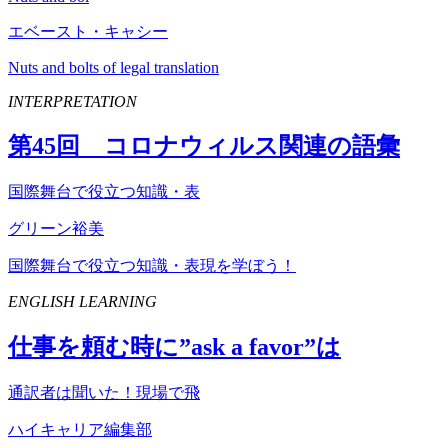
エベースト・キャシー
Nuts and bolts of legal translation
INTERPRETATION
第
45
回 コロナウィルス関連の語彙
国際舞台で役立つ知識・表
グリーン裕美
国際舞台で役立つ知識・表現を学ぼう！
ENGLISH LEARNING
仕事を頼む時に”
ask
a
favor
”は
通訳者は聞いた！現場で飛
ハイキャリア編集部