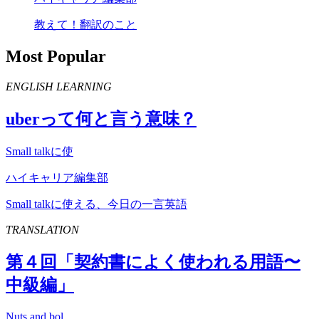
教えて！翻訳のこと
Most Popular
ENGLISH LEARNING
uber
って何と言う意味？
Small talkに使
ハイキャリア編集部
Small talkに使える、今日の一言英語
TRANSLATION
第４回「契約書によく使われる用語〜
中級編」
Nuts and bol