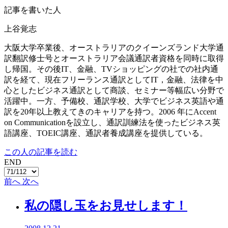
記事を書いた人
上谷覚志
大阪大学卒業後、オーストラリアのクイーンズランド大学通
訳翻訳修士号とオーストラリア会議通訳者資格を同時に取得
し帰国。その後IT、金融、TVショッピングの社での社内通
訳を経て、現在フリーランス通訳としてIT，金融、法律を中
心としたビジネス通訳として商談、セミナー等幅広い分野で
活躍中。一方、予備校、通訳学校、大学でビジネス英語や通
訳を20年以上教えてきのキャリアを持つ。2006 年にAccent
on Communicationを設立し、通訳訓練法を使ったビジネス英
語講座、TOEIC講座、通訳者養成講座を提供している。
この人の記事を読む
END
前へ
次へ
私の隠し玉をお見せします！