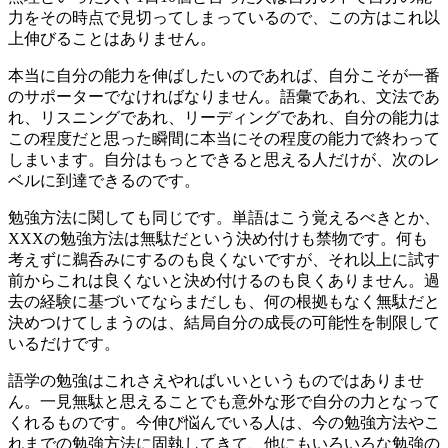
力をその時点で見切ってしまっているので、この方はこれ以
上伸びることはありません。
本当に自分の能力を伸ばしたいのであれば、自分こそが一番
のサポーターでなければなりません。語彙であれ、文法であ
れ、リスニングであれ、リーディングであれ、自分の能力は
この程度だと思った瞬間に本当にその程度の能力で終わって
しまいます。自分はもっとできると思える人だけが、次のレ
ベルに到達できるのです。
勉強方法に関しても同じです。単語はこう覚えるべきとか、
XXXの勉強方法は無駄だという決め付けも禁物です。何も
考えずに鵜呑みにするのも良くないですが、それ以上に試す
前からこれは良くないと決め付けるのも良くありません。過
去の経験に基づいてならまだしも、何の根拠もなく無駄だと
決めつけてしまうのは、結局自分の成長の可能性を制限して
いるだけです。
語学の勉強はこれさえやればいいというものではありませ
ん。一見無駄と思えることでも意外な形で自分の力となって
くれるものです。今伸び悩んでいる人は、今の勉強方法やこ
れまでの勉強方法に固執してきて、他にもいろいろな勉強の