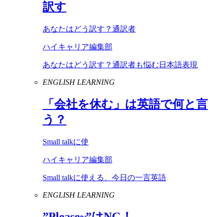
訳す
あなたはどう訳す？通訳者
ハイキャリア編集部
あなたはどう訳す？通訳者も悩む日本語表現
ENGLISH LEARNING
「会社を休む」は英語で何と言
う？
Small talkに使
ハイキャリア編集部
Small talkに使える、今日の一言英語
ENGLISH LEARNING
”
Please
~”は
NG
！