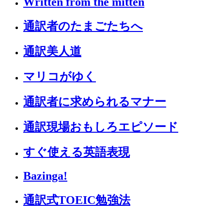
Written from the mitten
通訳者のたまごたちへ
通訳美人道
マリコがゆく
通訳者に求められるマナー
通訳現場おもしろエピソード
すぐ使える英語表現
Bazinga!
通訳式TOEIC勉強法