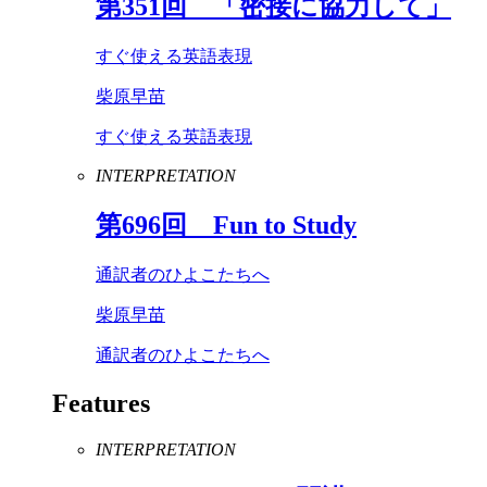
第
351
回 「密接に協力して」
すぐ使える英語表現
柴原早苗
すぐ使える英語表現
INTERPRETATION
第
696
回
Fun
to
Study
通訳者のひよこたちへ
柴原早苗
通訳者のひよこたちへ
Features
INTERPRETATION