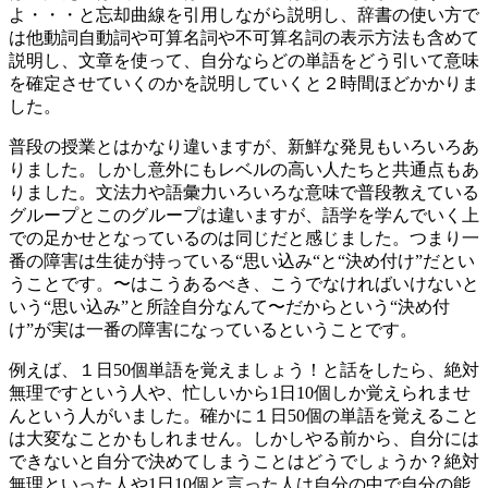
よ・・・と忘却曲線を引用しながら説明し、辞書の使い方で
は他動詞自動詞や可算名詞や不可算名詞の表示方法も含めて
説明し、文章を使って、自分ならどの単語をどう引いて意味
を確定させていくのかを説明していくと２時間ほどかかりま
した。
普段の授業とはかなり違いますが、新鮮な発見もいろいろあ
りました。しかし意外にもレベルの高い人たちと共通点もあ
りました。文法力や語彙力いろいろな意味で普段教えている
グループとこのグループは違いますが、語学を学んでいく上
での足かせとなっているのは同じだと感じました。つまり一
番の障害は生徒が持っている“思い込み“と“決め付け”だとい
うことです。〜はこうあるべき、こうでなければいけないと
いう“思い込み”と所詮自分なんて〜だからという“決め付
け”が実は一番の障害になっているということです。
例えば、１日50個単語を覚えましょう！と話をしたら、絶対
無理ですという人や、忙しいから1日10個しか覚えられませ
んという人がいました。確かに１日50個の単語を覚えること
は大変なことかもしれません。しかしやる前から、自分には
できないと自分で決めてしまうことはどうでしょうか？絶対
無理といった人や1日10個と言った人は自分の中で自分の能