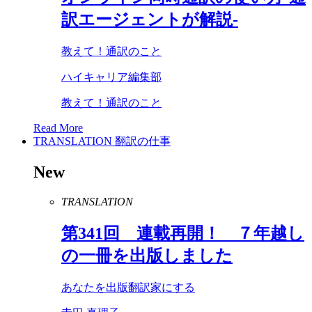
訳エージェントが解説-
教えて！通訳のこと
ハイキャリア編集部
教えて！通訳のこと
Read More
TRANSLATION
翻訳の仕事
New
TRANSLATION
第
341
回 連載再開！ ７年越し
の一冊を出版しました
あなたを出版翻訳家にする