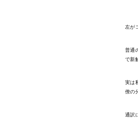
左が
普通
で新
実は
僚の
通訳