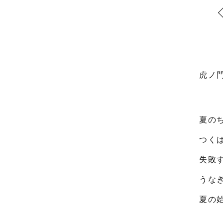
虎ノ
夏の
つく
失敗
うな
夏の