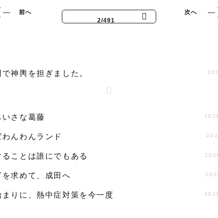
前へ
次へ
2/491
201
門で神輿を担ぎました。
202
ちいさな葛藤
202
ばわんわんランド
202
することは誰にでもある
202
ぎを求めて、成田へ
202
始まりに、熱中症対策を今一度