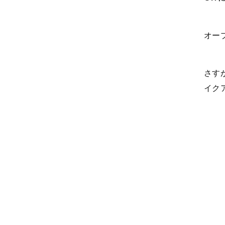
オー
さす
イク