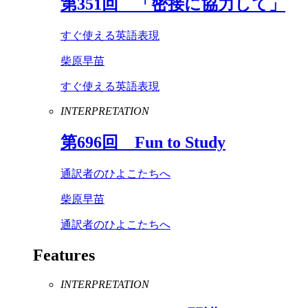
第
351
回 「密接に協力して」
すぐ使える英語表現
柴原早苗
すぐ使える英語表現
INTERPRETATION
第
696
回
Fun
to
Study
通訳者のひよこたちへ
柴原早苗
通訳者のひよこたちへ
Features
INTERPRETATION