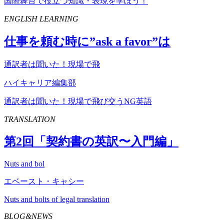
国際舞台で役立つ知識・表現を学ぼう！
ENGLISH LEARNING
仕事を頼む時に”
ask
a
favor
”は
通訳者は聞いた！現場で飛
ハイキャリア編集部
通訳者は聞いた！現場で飛び交うNG英語
TRANSLATION
第
2
回「契約書の英訳〜入門編」
Nuts and bol
エベースト・キャシー
Nuts and bolts of legal translation
BLOG&NEWS