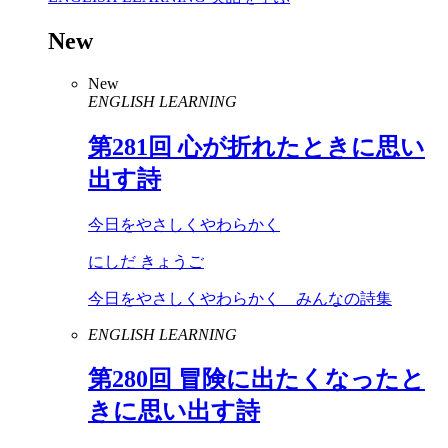
New
New
ENGLISH LEARNING
第
281
回 心が折れたときに思い
出す詩
今日をやさしくやわらかく
にしだ きょうご
今日をやさしくやわらかく みんなの詩集
ENGLISH LEARNING
第
280
回 冒険に出たくなったと
きに思い出す詩