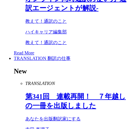
訳エージェントが解説-
教えて！通訳のこと
ハイキャリア編集部
教えて！通訳のこと
Read More
TRANSLATION
翻訳の仕事
New
TRANSLATION
第
341
回 連載再開！ ７年越し
の一冊を出版しました
あなたを出版翻訳家にする