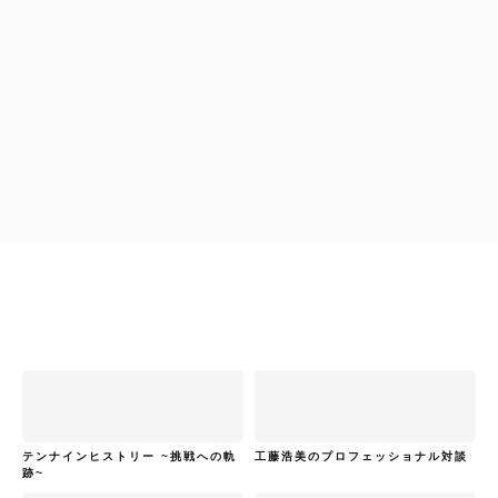
ハイキャリア編集部
拝啓！通訳・翻訳者の皆様へ
工藤浩美
工藤浩美の東へ西へ
テンナインヒストリー ~挑戦への軌
工藤浩美のプロフェッショナル対談
跡~