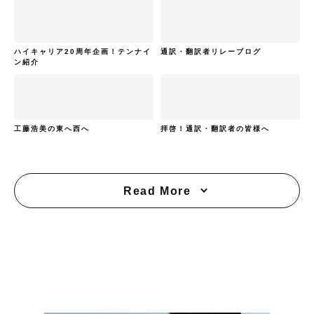
ハイキャリア20周年企画！テンナイ
通訳・翻訳者リレーブログ
ン紹介
工藤浩美の東へ西へ
拝啓！通訳・翻訳者の皆様へ
Read More