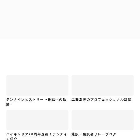
工藤浩美
工藤浩美の東へ西へ
テンナインヒストリー ~挑戦への軌
工藤浩美のプロフェッショナル対談
跡~
ハイキャリア20周年企画！テンナイ
通訳・翻訳者リレーブログ
ン紹介