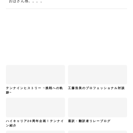
おばさん感。。。。
テンナインヒストリー ~挑戦への軌
工藤浩美のプロフェッショナル対談
跡~
ハイキャリア20周年企画！テンナイ
通訳・翻訳者リレーブログ
ン紹介