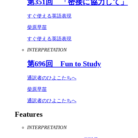
第
351
回 「密接に協力して」
すぐ使える英語表現
柴原早苗
すぐ使える英語表現
INTERPRETATION
第
696
回
Fun
to
Study
通訳者のひよこたちへ
柴原早苗
通訳者のひよこたちへ
Features
INTERPRETATION