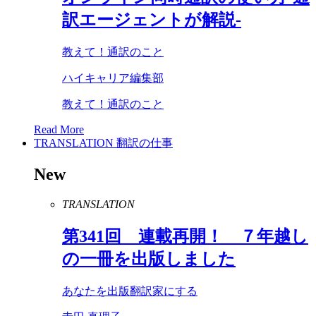
訳エージェントが解説-
教えて！通訳のこと
ハイキャリア編集部
教えて！通訳のこと
Read More
TRANSLATION
翻訳の仕事
New
TRANSLATION
第
341
回 連載再開！ ７年越し
の一冊を出版しました
あなたを出版翻訳家にする