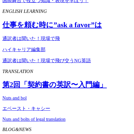
国際舞台で役立つ知識・表現を学ぼう！
ENGLISH LEARNING
仕事を頼む時に”
ask
a
favor
”は
通訳者は聞いた！現場で飛
ハイキャリア編集部
通訳者は聞いた！現場で飛び交うNG英語
TRANSLATION
第
2
回「契約書の英訳〜入門編」
Nuts and bol
エベースト・キャシー
Nuts and bolts of legal translation
BLOG&NEWS