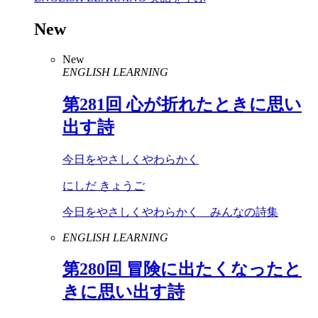
New
New
ENGLISH LEARNING
第
281
回 心が折れたときに思い
出す詩
今日をやさしくやわらかく
にしだ きょうご
今日をやさしくやわらかく みんなの詩集
ENGLISH LEARNING
第
280
回 冒険に出たくなったと
きに思い出す詩