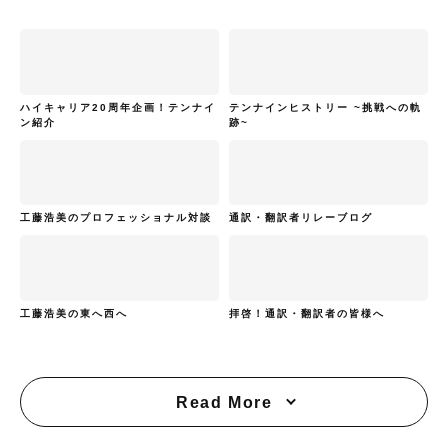
ハイキャリア20周年企画！テンナイ
テンナインヒストリー ~挑戦への軌
ン紹介
跡~
工藤浩美のプロフェッショナル対談
通訳・翻訳者リレーブログ
工藤浩美の東へ西へ
拝啓！通訳・翻訳者の皆様へ
Read More