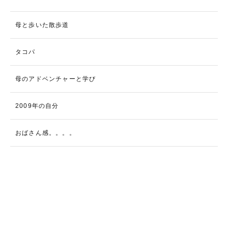
母と歩いた散歩道
タコパ
母のアドベンチャーと学び
2009年の自分
おばさん感。。。。