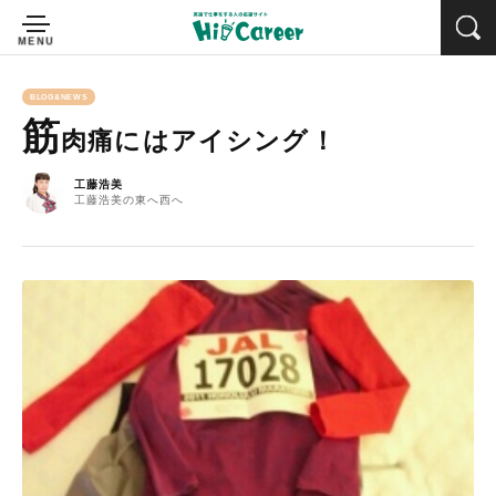
BLOG&NEWS
筋
肉痛にはアイシング！
工藤浩美
工藤浩美の東へ西へ