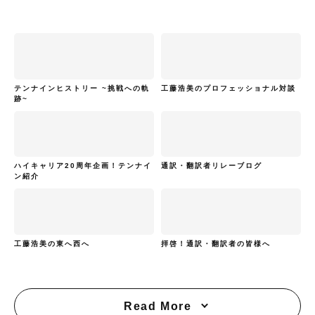
テンナインヒストリー ~挑戦への軌
工藤浩美のプロフェッショナル対談
跡~
ハイキャリア20周年企画！テンナイ
通訳・翻訳者リレーブログ
ン紹介
工藤浩美の東へ西へ
拝啓！通訳・翻訳者の皆様へ
Read More