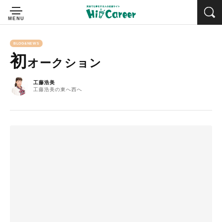
BLOG&NEWS
初
オークション
工藤浩美
工藤浩美の東へ西へ