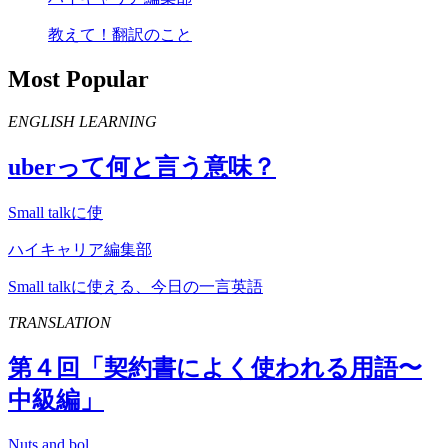
教えて！翻訳のこと
Most Popular
ENGLISH LEARNING
uber
って何と言う意味？
Small talkに使
ハイキャリア編集部
Small talkに使える、今日の一言英語
TRANSLATION
第４回「契約書によく使われる用語〜
中級編」
Nuts and bol