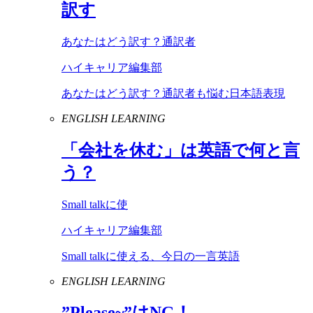
訳す
あなたはどう訳す？通訳者
ハイキャリア編集部
あなたはどう訳す？通訳者も悩む日本語表現
ENGLISH LEARNING
「会社を休む」は英語で何と言
う？
Small talkに使
ハイキャリア編集部
Small talkに使える、今日の一言英語
ENGLISH LEARNING
”
Please
~”は
NG
！