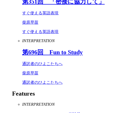
第
351
回 「密接に協力して」
すぐ使える英語表現
柴原早苗
すぐ使える英語表現
INTERPRETATION
第
696
回
Fun
to
Study
通訳者のひよこたちへ
柴原早苗
通訳者のひよこたちへ
Features
INTERPRETATION