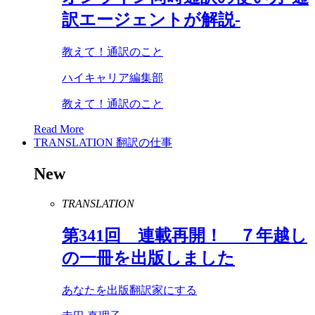
訳エージェントが解説-
教えて！通訳のこと
ハイキャリア編集部
教えて！通訳のこと
Read More
TRANSLATION
翻訳の仕事
New
TRANSLATION
第
341
回 連載再開！ ７年越し
の一冊を出版しました
あなたを出版翻訳家にする