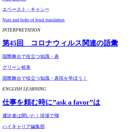
エベースト・キャシー
Nuts and bolts of legal translation
INTERPRETATION
第
45
回 コロナウィルス関連の語彙
国際舞台で役立つ知識・表
グリーン裕美
国際舞台で役立つ知識・表現を学ぼう！
ENGLISH LEARNING
仕事を頼む時に”
ask
a
favor
”は
通訳者は聞いた！現場で飛
ハイキャリア編集部