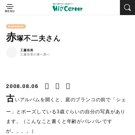
BLOG&NEWS
赤
塚不二夫さん
工藤浩美
工藤浩美の東へ西へ
2008.08.06
古
いアルバムを開くと、庭のブランコの前で「シェ
ー」とポーズしている3歳ぐらいの自分の写真があり
ます。（こんなこと書くと年齢がバレバレです
が。。。。）