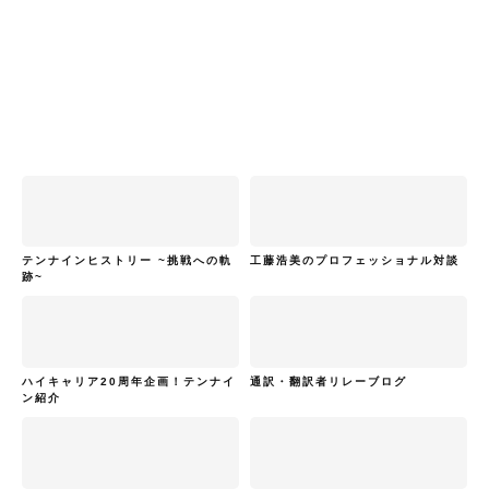
テンナインヒストリー ~挑戦への軌
工藤浩美のプロフェッショナル対談
跡~
ハイキャリア20周年企画！テンナイ
通訳・翻訳者リレーブログ
ン紹介