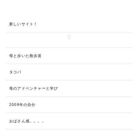
新しいサイト！
母と歩いた散歩道
タコパ
母のアドベンチャーと学び
2009年の自分
おばさん感。。。。