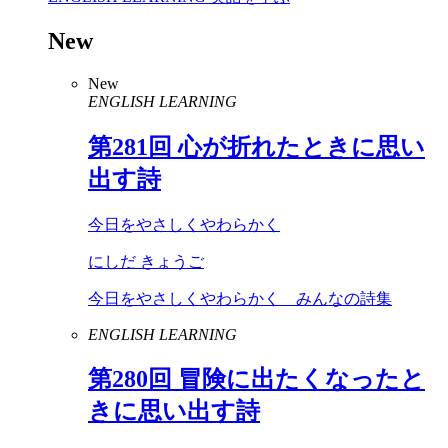
New
New
ENGLISH LEARNING
第
281
回 心が折れたときに思い
出す詩
今日をやさしくやわらかく
にしだ きょうご
今日をやさしくやわらかく みんなの詩集
ENGLISH LEARNING
第
280
回 冒険に出たくなったと
きに思い出す詩