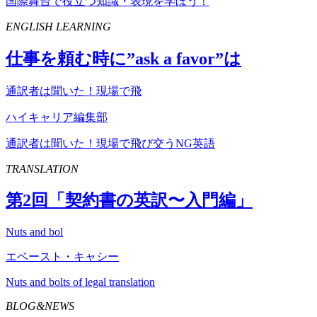
国際舞台で役立つ知識・表現を学ぼう！
ENGLISH LEARNING
仕事を頼む時に”
ask
a
favor
”は
通訳者は聞いた！現場で飛
ハイキャリア編集部
通訳者は聞いた！現場で飛び交うNG英語
TRANSLATION
第
2
回「契約書の英訳〜入門編」
Nuts and bol
エベースト・キャシー
Nuts and bolts of legal translation
BLOG&NEWS