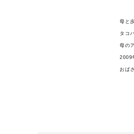
母と
タコ
母の
200
おば