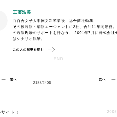
工藤浩美
白百合女子大学国文科卒業後、総合商社勤務。
その後通訳・翻訳エージェントに2社、合計11年間勤務
の通訳現場のサポートを行なう。 2001年7月に株式会
はシナリオ執筆。
この人の記事を読む
END
前へ
次へ
2005
いサイト！