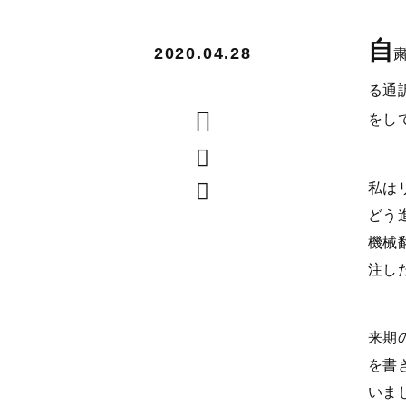
自
2020.04.28
る通
をし
私は
どう
機械
注し
来期
を書
いま