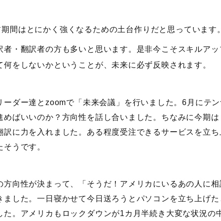
粛期間はとにかく強くなるための土台作りだと思っています
訳者・翻訳者の方も多いと思います。是非今こそスキルアッ
て何をしないかということが、未来に必ず反映されます。
リーダー達とzoomで「未来会議」を行いました。6月にテ
進めばいいのか？方向性を話し合いました。ちなみに今期は
翻訳に力を入れました。ある程度受注できるサービスを立ち
たそうです。
の方向性が決まって、「そうだ！アメリカにいるあの人に相
きました。一日寝かせて今日送ろうとパソコンを立ち上げた
した。アメリカもロックダウンが1カ月半続き大変な状況の