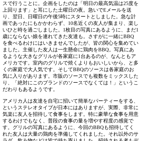
スで行うことに。企画をしたのは「明日の最高気温は25度を
上回ります」と耳にした土曜日の夜。急いでEメールを送
り、翌日、日曜日の午後5時にスタートとしました。急な計
画であったにもかかわらず、10名近くの友人が集まり、楽し
いひと時を過ごしました。1枚目の写真にあるように、まだ1
歳にならない娘を連れてきた友達も。さすがに一緒にBBQ
を食べるわけにはいきませんでしたが、皆の関心を集めてい
ました。主催した友人は一生懸命に鶏肉をBBQ。写真にあ
るような大きなグリルが各家庭に1台あるのが、なんともア
メリカです。室内のグリルで焼くよりもおいしいから、と多
くの家庭で大人気です。そしてBBQのソースは各家庭のお
気に入りがあります。市販のソースでも複数をミックスした
り、「絶対にこのブランドのソースでなくては！」というこ
だわりもあるようです。
アメリカ人は友達を自宅に招いて簡単なパーティーをする、
というステレオタイプが日本にはありますが、実際、非常に
気楽に友人を招待して食事をします。特に豪華な食事を用意
するわけでもなく、普段の食事の量を増やす程度の感覚で
す。グリルの写真にあるように、今回のBBQも招待してく
れた友人は大量の鶏肉を準備してくれました。それ以外のサ
ラダ、飲み物などは皆で持ち寄りました。招待される者もデ