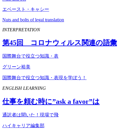
エベースト・キャシー
Nuts and bolts of legal translation
INTERPRETATION
第
45
回 コロナウィルス関連の語彙
国際舞台で役立つ知識・表
グリーン裕美
国際舞台で役立つ知識・表現を学ぼう！
ENGLISH LEARNING
仕事を頼む時に”
ask
a
favor
”は
通訳者は聞いた！現場で飛
ハイキャリア編集部