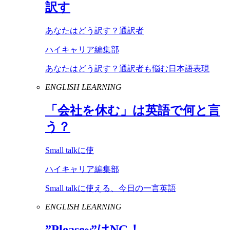
訳す
あなたはどう訳す？通訳者
ハイキャリア編集部
あなたはどう訳す？通訳者も悩む日本語表現
ENGLISH LEARNING
「会社を休む」は英語で何と言
う？
Small talkに使
ハイキャリア編集部
Small talkに使える、今日の一言英語
ENGLISH LEARNING
”
Please
~”は
NG
！