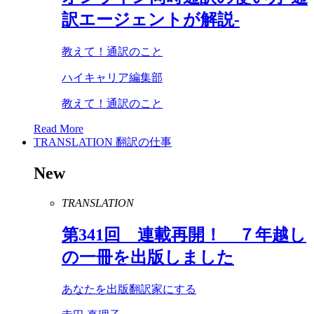
訳エージェントが解説-
教えて！通訳のこと
ハイキャリア編集部
教えて！通訳のこと
Read More
TRANSLATION
翻訳の仕事
New
TRANSLATION
第
341
回 連載再開！ ７年越し
の一冊を出版しました
あなたを出版翻訳家にする