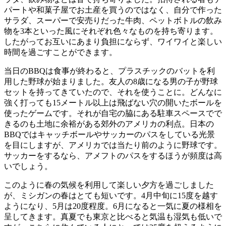
パートや和菓子屋でお土産を買うのではなく、自分で作った
サラダ、スーパーで安売りだった牛肉、ペットボトルの飲み
物を3本といった風にそれぞれ色々なものを持ち寄ります。
したがってお互いにあまり負担にならず、ワイワイと楽しい
時間を過ごすことができます。
当日のBBQは食事が終わると、プラスチックのバットを利
用した野球が始まりました。友人の8歳になる男の子が野球
セットを持ってきていたので、それを使うことに。どんなに
強く打っても15メートル以上は飛ばない穴の開いたボールを
使ったゲームです。それが自宅の脇にある駐車スペースでで
きるのも土地に余裕がある郊外のアメリカの利点。日本の
BBQではキャッチボールやサッカーのパスをしている光景
を目にしますが、アメリカでは当たり前のように野球です。
サッカーをするなら、アメフトのパスをするほうが頻度は高
いでしょう。
このように春の気候を利用して楽しい夕方を過ごしました
が、ミシガンの春はとても短いです。4月中旬に15度を越す
ようになり、5月は20度程度。6月になると一気に夏の様相を
呈してきます。真夏でも東京と比べると気温も湿気も低いで