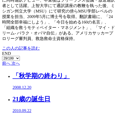
に同時通訳デビュー、卒業後はフリーランス会議・放送通訳
者として活躍。上智大学にて通訳講座の教鞭を執った後、ミ
シガン州立大学（MSU）にて研究の傍らMSU学部レベルの
授業を担当、2009年5月に博士号を取得。翻訳書籍に、「24
時間全部幸福にしよう」、「今日を始める160の名言」、
「組織を救うモティベイター・マネジメント」、「マイ・ド
リーム- バラク・オバマ自伝」がある。アメリカサッカープ
ロリーグ審判員、救急救命士資格保持。
この人の記事を読む
END
前へ
次へ
「秋学期の終わり」
2008.12.20
21歳の誕生日
2010.09.22