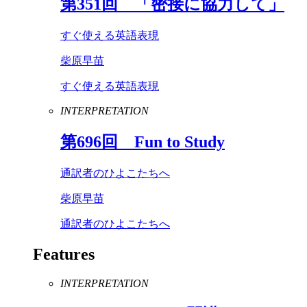
第
351
回 「密接に協力して」
すぐ使える英語表現
柴原早苗
すぐ使える英語表現
INTERPRETATION
第
696
回
Fun
to
Study
通訳者のひよこたちへ
柴原早苗
通訳者のひよこたちへ
Features
INTERPRETATION