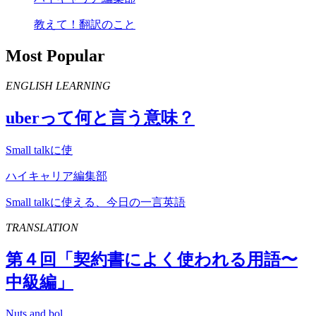
教えて！翻訳のこと
Most Popular
ENGLISH LEARNING
uber
って何と言う意味？
Small talkに使
ハイキャリア編集部
Small talkに使える、今日の一言英語
TRANSLATION
第４回「契約書によく使われる用語〜
中級編」
Nuts and bol