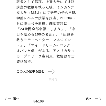
訳者として活躍。上智大学にて通訳
講座の教鞭を執った後、ミシガン州
立大学（MSU）にて研究の傍らMSU
学部レベルの授業を担当、2009年5
月に博士号を取得。翻訳書籍に、
「24時間全部幸福にしよう」、「今
日を始める160の名言」、「組織を
救うモティベイター・マネジメン
ト」、「マイ・ドリーム- バラク・
オバマ自伝」がある。アメリカサッ
カープロリーグ審判員、救急救命士
資格保持。
この人の記事を読む
END
前へ
次へ