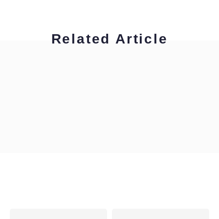
Related Article
木内 裕也
Written from the mitten