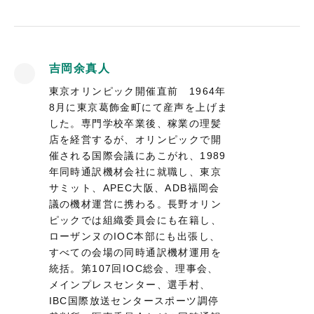
吉岡余真人
東京オリンピック開催直前 1964年
8月に東京葛飾金町にて産声を上げま
した。専門学校卒業後、稼業の理髪
店を経営するが、オリンピックで開
催される国際会議にあこがれ、1989
年同時通訳機材会社に就職し、東京
サミット、APEC大阪、ADB福岡会
議の機材運営に携わる。長野オリン
ピックでは組織委員会にも在籍し、
ローザンヌのIOC本部にも出張し、
すべての会場の同時通訳機材運用を
統括。第107回IOC総会、理事会、
メインプレスセンター、選手村、
IBC国際放送センタースポーツ調停