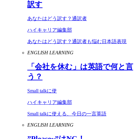
訳す
あなたはどう訳す？通訳者
ハイキャリア編集部
あなたはどう訳す？通訳者も悩む日本語表現
ENGLISH LEARNING
「会社を休む」は英語で何と言
う？
Small talkに使
ハイキャリア編集部
Small talkに使える、今日の一言英語
ENGLISH LEARNING
”
Please
~”は
NG
！