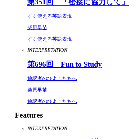
第
351
回 「密接に協力して」
すぐ使える英語表現
柴原早苗
すぐ使える英語表現
INTERPRETATION
第
696
回
Fun
to
Study
通訳者のひよこたちへ
柴原早苗
通訳者のひよこたちへ
Features
INTERPRETATION