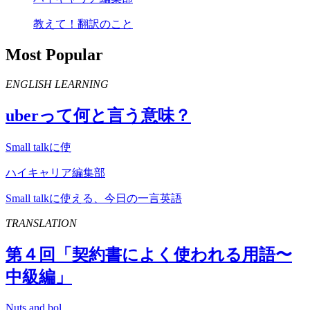
教えて！翻訳のこと
Most Popular
ENGLISH LEARNING
uber
って何と言う意味？
Small talkに使
ハイキャリア編集部
Small talkに使える、今日の一言英語
TRANSLATION
第４回「契約書によく使われる用語〜
中級編」
Nuts and bol