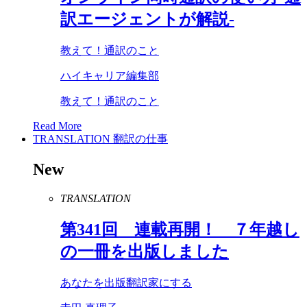
訳エージェントが解説-
教えて！通訳のこと
ハイキャリア編集部
教えて！通訳のこと
Read More
TRANSLATION
翻訳の仕事
New
TRANSLATION
第
341
回 連載再開！ ７年越し
の一冊を出版しました
あなたを出版翻訳家にする