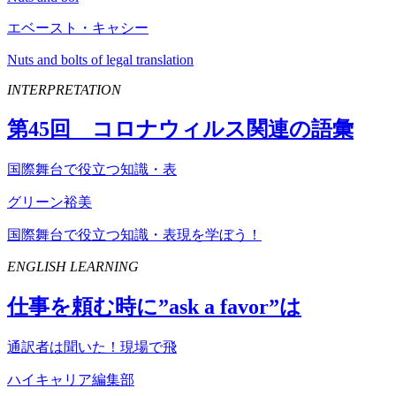
エベースト・キャシー
Nuts and bolts of legal translation
INTERPRETATION
第
45
回 コロナウィルス関連の語彙
国際舞台で役立つ知識・表
グリーン裕美
国際舞台で役立つ知識・表現を学ぼう！
ENGLISH LEARNING
仕事を頼む時に”
ask
a
favor
”は
通訳者は聞いた！現場で飛
ハイキャリア編集部