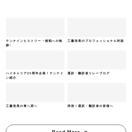
テンナインヒストリー ~挑戦への軌
工藤浩美のプロフェッショナル対談
跡~
ハイキャリア20周年企画！テンナイ
通訳・翻訳者リレーブログ
ン紹介
工藤浩美の東へ西へ
拝啓！通訳・翻訳者の皆様へ