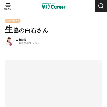
BLOG&NEWS
生
協の白石さん
工藤浩美
工藤浩美の東へ西へ