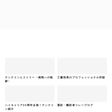
工藤浩美
工藤浩美の東へ西へ
テンナインヒストリー ~挑戦への軌
工藤浩美のプロフェッショナル対談
跡~
ハイキャリア20周年企画！テンナイ
通訳・翻訳者リレーブログ
ン紹介