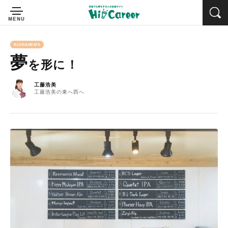
BLOG&NEWS
夢
を形に！
工藤浩美
工藤浩美の東へ西へ