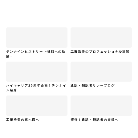
テンナインヒストリー ~挑戦への軌
工藤浩美のプロフェッショナル対談
跡~
ハイキャリア20周年企画！テンナイ
通訳・翻訳者リレーブログ
ン紹介
工藤浩美の東へ西へ
拝啓！通訳・翻訳者の皆様へ