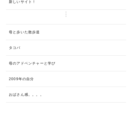
新しいサイト！
母と歩いた散歩道
タコパ
母のアドベンチャーと学び
2009年の自分
おばさん感。。。。