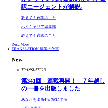
訳エージェントが解説-
教えて！通訳のこと
ハイキャリア編集部
教えて！通訳のこと
Read More
TRANSLATION
翻訳の仕事
New
TRANSLATION
第
341
回 連載再開！ ７年越し
の一冊を出版しました
あなたを出版翻訳家にする