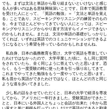
でも、まずは文法と単語から取り組まないといけないと感じ
る人が多いのはある意味興味深いことです。日本で英語教育
を受けた人にとって、「英語の勉強」＝「文法と単語を覚え
る」ことであり、スピーキングやリスニングの練習そのもの
を、今までほとんどやってきていない人にとっては、スピー
キングやリスニングからやり直す方法すらイメージできない
のかもしれません。または、文法や単語の基礎がしっかりし
てくれば、いずれは英語でのコミュニケーションができるよ
うになるという希望を持っているのかもしれませんね。
私自身、日本の義務教育を受け、大学で英語を専攻してい
たわけではなかったので、大学卒業した頃に、もし同じ質問
をされていたら、全く同じように答えていたと思います。恐
らく、もう一度受験の時に使った本を引っ張り出してきて、
これまでやってきた勉強をもう一度やっていたと思います。
私も昔から英語ができたわけではなく、ほとんどの方と同じ
ような道を歩いてきました。
少し私の話をさせていただくと、日本の大学で経済を専攻
してから、アメリカに一年行きました。受験英語ができたこ
とと、日本にいる外国人とちょっと会話が出来た（今から思
い返すと単に相槌を打っていた）だけで英語ができると勘違