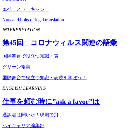
エベースト・キャシー
Nuts and bolts of legal translation
INTERPRETATION
第
45
回 コロナウィルス関連の語彙
国際舞台で役立つ知識・表
グリーン裕美
国際舞台で役立つ知識・表現を学ぼう！
ENGLISH LEARNING
仕事を頼む時に”
ask
a
favor
”は
通訳者は聞いた！現場で飛
ハイキャリア編集部