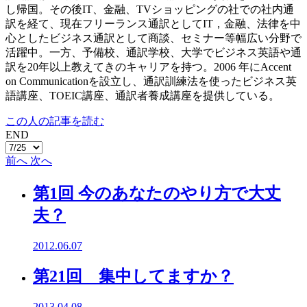
し帰国。その後IT、金融、TVショッピングの社での社内通
訳を経て、現在フリーランス通訳としてIT，金融、法律を中
心としたビジネス通訳として商談、セミナー等幅広い分野で
活躍中。一方、予備校、通訳学校、大学でビジネス英語や通
訳を20年以上教えてきのキャリアを持つ。2006 年にAccent
on Communicationを設立し、通訳訓練法を使ったビジネス英
語講座、TOEIC講座、通訳者養成講座を提供している。
この人の記事を読む
END
前へ
次へ
第1回 今のあなたのやり方で大丈
夫？
2012.06.07
第21回 集中してますか？
2013.04.08