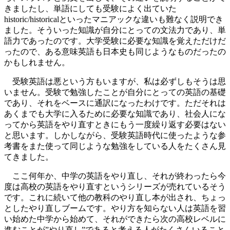
きましたし、単語にしても受験によく出ていた
historic/historicalといったマニアックな違いも難なく説明でき
ました。そういった知識が自分にとっての文法力であり、単
語力であったのです。大学受験に必要な知識を覚えただけだ
ったので、ある意味英語も日本史も同じようなものだったの
かもしれません。
受験英語は悪という方もいますが、私は必ずしもそうは思
いません。受験で勉強したことが自分にとっての英語の基礎
であり、それをベースに通訳になったわけです。ただそれは
あくまでも大学に入るために必要な知識であり、社会人にな
ってから英語をやり直すときにもう一度繰り返す必要はない
と思います。しかしながら、受験英語時代に使ったような参
考書をまた使って同じような勉強をしている人をたくさん見
てきました。
ここ何年か、中学の英語をやり直し、それが終わったら今
度は高校の英語をやり直すというシリーズが売れているそう
です。これに続いて他の教科のやり直し本が出され、ちょっ
としたやり直しブームです。やり方を知らない人は英語を習
い始めた中学から始めて、それができたら次の高校レベルに
進むことが”やり直し”であると考える人がたくさんいること