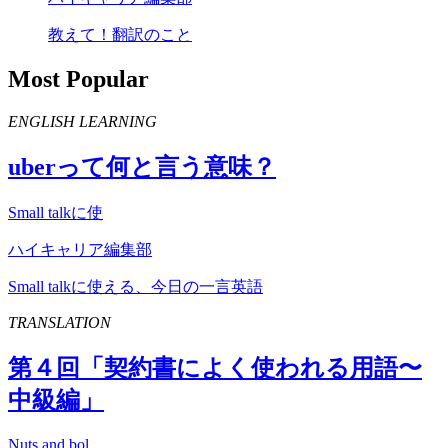
教えて！翻訳のこと
Most Popular
ENGLISH LEARNING
uber
って何と言う意味？
Small talkに使
ハイキャリア編集部
Small talkに使える、今日の一言英語
TRANSLATION
第４回「契約書によく使われる用語〜
中級編」
Nuts and bol