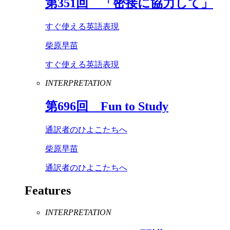
第
351
回 「密接に協力して」
すぐ使える英語表現
柴原早苗
すぐ使える英語表現
INTERPRETATION
第
696
回
Fun
to
Study
通訳者のひよこたちへ
柴原早苗
通訳者のひよこたちへ
Features
INTERPRETATION