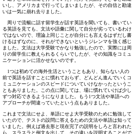
いし、アメリカまで行ってしまいましたが、その自信と勘違
いは一気に崩れ去りました。
周りで流暢に話す留学生が話す英語を聞いても、書いてい
る英語を見ても、文法や語彙に関して自分が劣っているわけ
ではないので、理論上同じことが自分にも言えるはずだし書
けるはずなのに、それができないというジレンマを強く感じ
ました。文法は大学受験でかなり勉強したので、実際には周
りの留学生に教えられるくらいでしたが、その知識をコミュ
ニケーションに活かせないのです。
1つは初めての海外生活ということもあり、知らない人の
前で英語を話すことに慣れておらず、どんどん進んでいくコ
ミュニケーションのスピードについていけなかったというこ
ともありました。この点に関しては、場に慣れていけば少し
ずつ対応できるようになりました。もう1つ文法や単語への
アプローチが間違っていたという点もありました。
これまで文法にせよ、単語にせよ大学受験のために勉強して
いたので、テストの設問に答えるための文法や単語は知って
いました。例えば過去形と現在完了の説明をしろと言われた
ら、スラスラと例文を出して、その違いを説明することがで