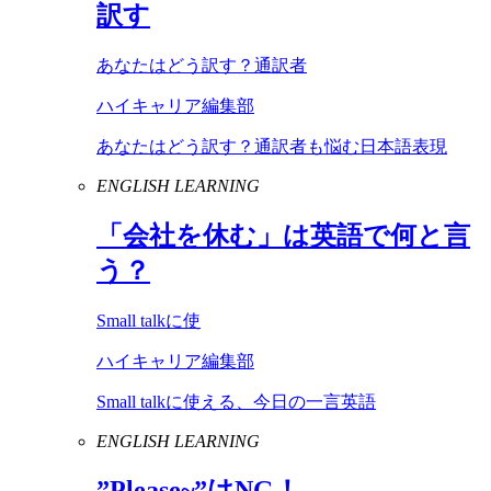
訳す
あなたはどう訳す？通訳者
ハイキャリア編集部
あなたはどう訳す？通訳者も悩む日本語表現
ENGLISH LEARNING
「会社を休む」は英語で何と言
う？
Small talkに使
ハイキャリア編集部
Small talkに使える、今日の一言英語
ENGLISH LEARNING
”
Please
~”は
NG
！