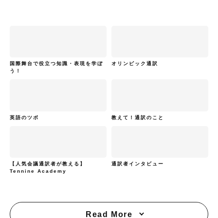
国際舞台で役立つ知識・表現を学ぼ
オリンピック通訳
う！
英語のツボ
教えて！通訳のこと
【人気会議通訳者が教える】
通訳者インタビュー
Tennine Academy
Read More