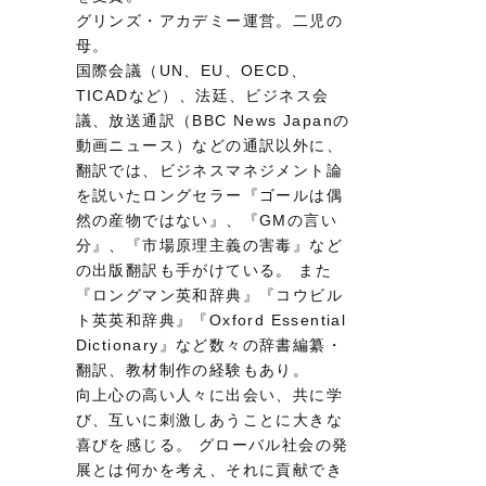
グリンズ・アカデミー運営。二児の
母。
国際会議（UN、EU、OECD、
TICADなど）、法廷、ビジネス会
議、放送通訳（BBC News Japanの
動画ニュース）などの通訳以外に、
翻訳では、ビジネスマネジメント論
を説いたロングセラー『ゴールは偶
然の産物ではない』、『GMの言い
分』、『市場原理主義の害毒』など
の出版翻訳も手がけている。 また
『ロングマン英和辞典』『コウビル
ト英英和辞典』『Oxford Essential
Dictionary』など数々の辞書編纂・
翻訳、教材制作の経験もあり。
向上心の高い人々に出会い、共に学
び、互いに刺激しあうことに大きな
喜びを感じる。 グローバル社会の発
展とは何かを考え、それに貢献でき