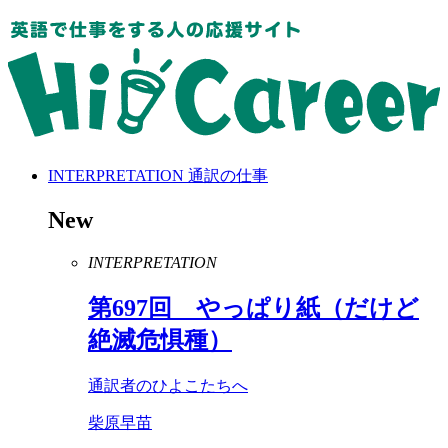
INTERPRETATION
通訳の仕事
New
INTERPRETATION
第
697
回 やっぱり紙（だけど
絶滅危惧種）
通訳者のひよこたちへ
柴原早苗