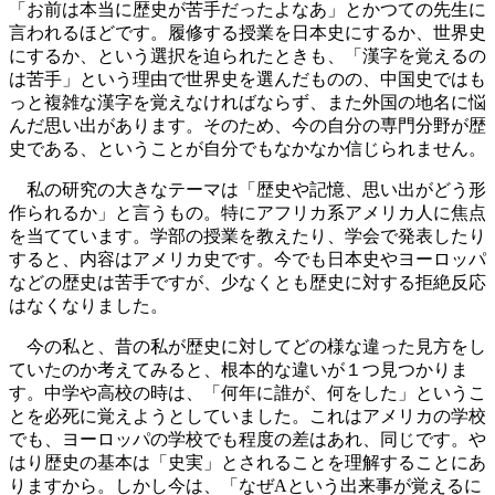
「お前は本当に歴史が苦手だったよなあ」とかつての先生に
言われるほどです。履修する授業を日本史にするか、世界史
にするか、という選択を迫られたときも、「漢字を覚えるの
は苦手」という理由で世界史を選んだものの、中国史ではも
っと複雑な漢字を覚えなければならず、また外国の地名に悩
んだ思い出があります。そのため、今の自分の専門分野が歴
史である、ということが自分でもなかなか信じられません。
私の研究の大きなテーマは「歴史や記憶、思い出がどう形
作られるか」と言うもの。特にアフリカ系アメリカ人に焦点
を当てています。学部の授業を教えたり、学会で発表したり
すると、内容はアメリカ史です。今でも日本史やヨーロッパ
などの歴史は苦手ですが、少なくとも歴史に対する拒絶反応
はなくなりました。
今の私と、昔の私が歴史に対してどの様な違った見方をし
ていたのか考えてみると、根本的な違いが１つ見つかりま
す。中学や高校の時は、「何年に誰が、何をした」というこ
とを必死に覚えようとしていました。これはアメリカの学校
でも、ヨーロッパの学校でも程度の差はあれ、同じです。や
はり歴史の基本は「史実」とされることを理解することにあ
りますから。しかし今は、「なぜAという出来事が覚えるに