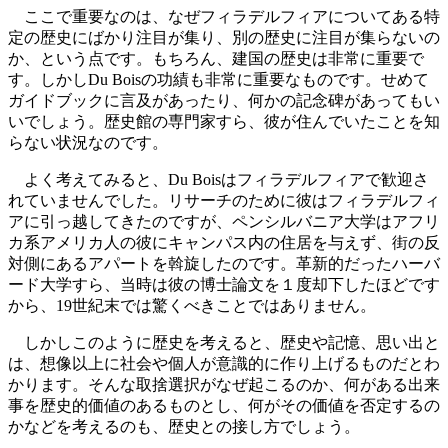
ここで重要なのは、なぜフィラデルフィアについてある特
定の歴史にばかり注目が集り、別の歴史に注目が集らないの
か、という点です。もちろん、建国の歴史は非常に重要で
す。しかしDu Boisの功績も非常に重要なものです。せめて
ガイドブックに言及があったり、何かの記念碑があってもい
いでしょう。歴史館の専門家すら、彼が住んでいたことを知
らない状況なのです。
よく考えてみると、Du Boisはフィラデルフィアで歓迎さ
れていませんでした。リサーチのために彼はフィラデルフィ
アに引っ越してきたのですが、ペンシルバニア大学はアフリ
カ系アメリカ人の彼にキャンパス内の住居を与えず、街の反
対側にあるアパートを斡旋したのです。革新的だったハーバ
ード大学すら、当時は彼の博士論文を１度却下したほどです
から、19世紀末では驚くべきことではありません。
しかしこのように歴史を考えると、歴史や記憶、思い出と
は、想像以上に社会や個人が意識的に作り上げるものだとわ
かります。そんな取捨選択がなぜ起こるのか、何がある出来
事を歴史的価値のあるものとし、何がその価値を否定するの
かなどを考えるのも、歴史との接し方でしょう。