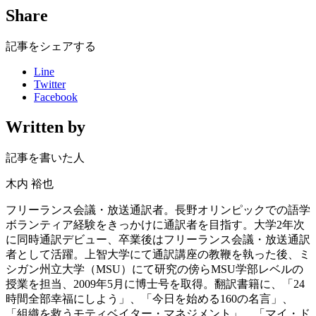
Share
記事をシェアする
Line
Twitter
Facebook
Written by
記事を書いた人
木内 裕也
フリーランス会議・放送通訳者。長野オリンピックでの語学
ボランティア経験をきっかけに通訳者を目指す。大学2年次
に同時通訳デビュー、卒業後はフリーランス会議・放送通訳
者として活躍。上智大学にて通訳講座の教鞭を執った後、ミ
シガン州立大学（MSU）にて研究の傍らMSU学部レベルの
授業を担当、2009年5月に博士号を取得。翻訳書籍に、「24
時間全部幸福にしよう」、「今日を始める160の名言」、
「組織を救うモティベイター・マネジメント」、「マイ・ド