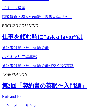
グリーン裕美
国際舞台で役立つ知識・表現を学ぼう！
ENGLISH LEARNING
仕事を頼む時に”
ask
a
favor
”は
通訳者は聞いた！現場で飛
ハイキャリア編集部
通訳者は聞いた！現場で飛び交うNG英語
TRANSLATION
第
2
回「契約書の英訳〜入門編」
Nuts and bol
エベースト・キャシー