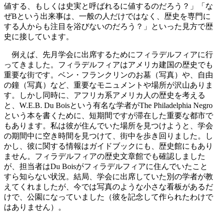
値する、もしくは史実と呼ばれるに値するのだろう？」「な
ぜBという出来事は、一般の人だけではなく、歴史を専門に
する人からも注目を浴びないのだろう？」といった見方で歴
史に接しています。
例えば、先月学会に出席するためにフィラデルフィアに行
ってきました。フィラデルフィアはアメリカ建国の歴史でも
重要な街です。ベン・フランクリンのお墓（写真）や、自由
の鐘（写真）など、重要なモニュメントや場所が沢山ありま
す。しかし同時に、アフリカ系アメリカ人の歴史を考える
と、W.E.B. Du Boisという有名な学者がThe Philadelphia Negro
という本を書くために、短期間ですが滞在した重要な都市で
もあります。私は彼が住んでいた場所を見つけようと、学会
の期間中に空き時間を見つけて、街中を歩き回りました。し
かし、彼に関する情報はガイドブックにも、歴史館にもあり
ません。フィラデルフィアの歴史文章館でも確認しました
が、担当者はDu Boisがフィラデルフィアに住んでいたこと
すら知らない状況。結局、学会に出席していた別の学者が教
えてくれましたが、今では写真のような小さな看板があるだ
けで、公園になっていました（彼を記念して作られたわけで
はありません）。