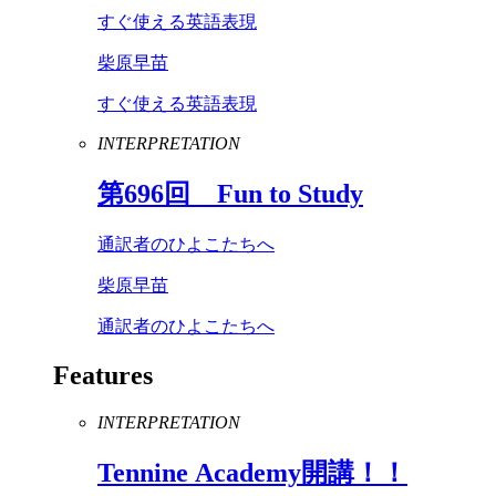
すぐ使える英語表現
柴原早苗
すぐ使える英語表現
INTERPRETATION
第
696
回
Fun
to
Study
通訳者のひよこたちへ
柴原早苗
通訳者のひよこたちへ
Features
INTERPRETATION
Tennine
Academy
開講！！