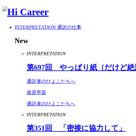
INTERPRETATION
通訳の仕事
New
INTERPRETATION
第
697
回 やっぱり紙（だけど絶
通訳者のひよこたちへ
柴原早苗
通訳者のひよこたちへ
INTERPRETATION
第
351
回 「密接に協力して」