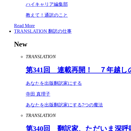
ハイキャリア編集部
教えて！通訳のこと
Read More
TRANSLATION
翻訳の仕事
New
TRANSLATION
第
341
回 連載再開！ ７年越し
あなたを出版翻訳家にする
寺田 真理子
あなたを出版翻訳家にする7つの魔法
TRANSLATION
第
340
回 翻訳家、ただいま深呼