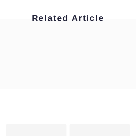
Related Article
グリーン裕美
ビジネス翻訳・通訳で役立つ表現を学ぼう！