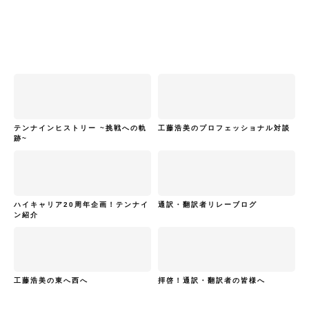
テンナインヒストリー ~挑戦への軌
工藤浩美のプロフェッショナル対談
跡~
ハイキャリア20周年企画！テンナイ
通訳・翻訳者リレーブログ
ン紹介
工藤浩美の東へ西へ
拝啓！通訳・翻訳者の皆様へ