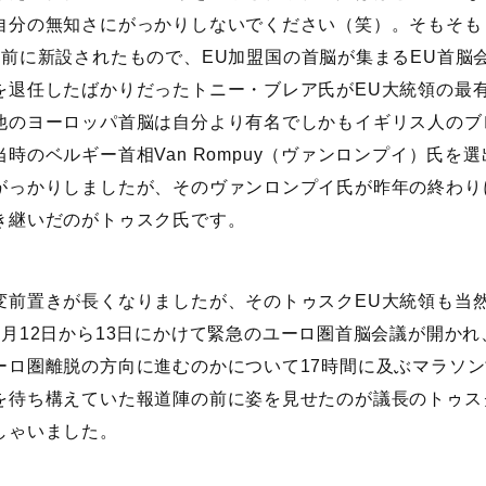
自分の無知さにがっかりしないでください（笑）。そもそも
年前に新設されたもので、EU加盟国の首脳が集まるEU首脳
を退任したばかりだったトニー・ブレア氏がEU大統領の最
他のヨーロッパ首脳は自分より有名でしかもイギリス人のブ
当時のベルギー首相Van Rompuy（ヴァンロンプイ）氏
がっかりしましたが、そのヴァンロンプイ氏が昨年の終わり
き継いだのがトゥスク氏です。
前置きが長くなりましたが、そのトゥスクEU大統領も当
7月12日から13日にかけて緊急のユーロ圏首脳会議が開か
ーロ圏離脱の方向に進むのかについて17時間に及ぶマラソ
を待ち構えていた報道陣の前に姿を見せたのが議長のトゥス
しゃいました。