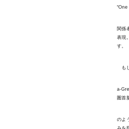
“One 
関係
表現
す。
もし
a-G
圏首
のよ
みを