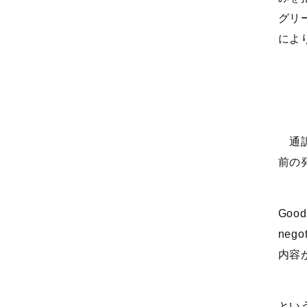
グリ
によ
通訳
前の
Good 
nego
内容
とい