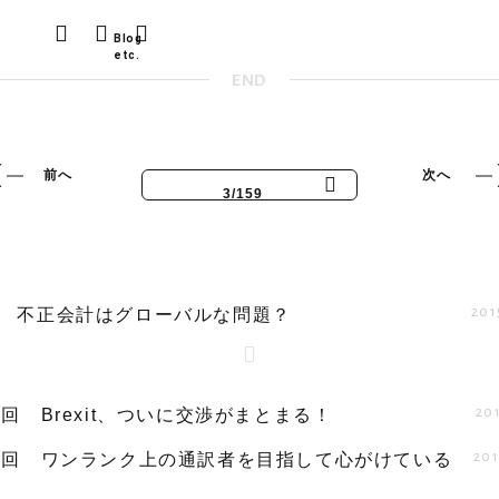
END
前へ
次へ
3/159
201
回 不正会計はグローバルな問題？
201
5回 Brexit、ついに交渉がまとまる！
201
56回 ワンランク上の通訳者を目指して心がけている