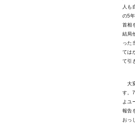
人も
の5
首相
結局
った
ては
て引
大変
す。
よユ
報告
おっ