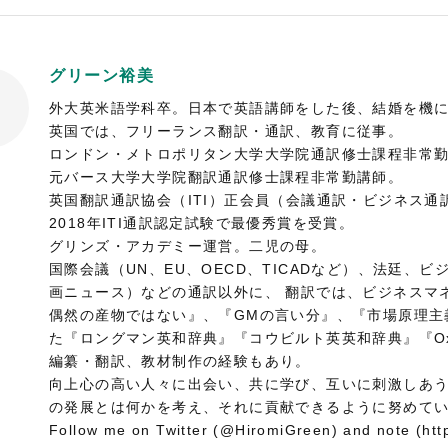
グリーン裕美
外大英米語学科卒。日本で英語講師をした後、結婚を機に1
英国では、フリーランス翻訳・通訳、教育に従事。
ロンドン・メトロポリタン大学大学院通訳修士課程非常
元バース大学大学院翻訳通訳修士課程非常勤講師。
英国翻訳通訳協会（ITI）正会員（会議通訳・ビジネス通
2018年ITI通訳認定試験で最優秀賞を受賞。
グリンズ・アカデミー運営。二児の母。
国際会議（UN、EU、OECD、TICADなど）、法廷、ビジネ
画ニュース）などの通訳以外に、 翻訳では、ビジネスマ
偶然の産物ではない』、『GMの言い分』、『市場原理主
た『ロングマン英和辞典』『コウビルト英英和辞典』『Oxford E
編纂・翻訳、教材制作の経験もあり。
向上心の高い人々に出会い、共に学び、互いに刺激しあう
の発展とは何かを考え、それに貢献できるように努めて
Follow me on Twitter (@HiromiGreen) and note (htt