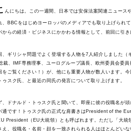
こ
んにちは。この一週間、日本では安保法案関連ニュース
れ、BBCをはじめヨーロッパのメディアでも取り上げられ
パからの経済・ビジネスにかかわる情報として、前回に引き
、ギリシャ問題でよく登場する人物を7人紹介しました（
B総裁、IMF専務理事、ユーログループ議長、欧州委員会委
回をご覧ください！）が、他にも重要人物が数人います。今
トゥスク氏、と最近の同氏の発言について取り上げます。
、ドナルド・トゥスク氏と聞いて、即座に彼の役職名が頭
通です！トゥスク氏の正式な肩書きはPresident of the Eur
EU President（EU大統領）とも呼ばれます。ただし「
さえ、役職名・名前・顔を一致されられる人はほとんどいな