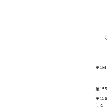
第1
第15
第1
こと