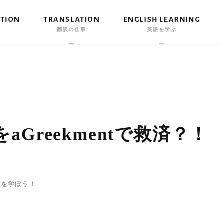
ATION
TRANSLATION
ENGLISH LEARNING
事
翻訳の仕事
英語を学ぶ
aGreekmentで救済？！
現を学ぼう！