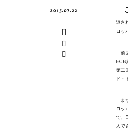
2015.07.22
道さ
ロッ
前回
EC
第二
ド・
まず
ロッパ
で、
人で