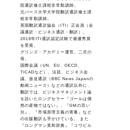
院通訳修士課程非常勤講師。
元バース大学大学院翻訳通訳修士課
程非常勤講師。
英国翻訳通訳協会（ITI）正会員（会
議通訳・ビジネス通訳・翻訳）。
2018年ITI通訳認定試験で最優秀賞
を受賞。
グリンズ・アカデミー運営。二児の
母。
国際会議（UN、EU、OECD、
TICADなど）、法廷、ビジネス会
議、放送通訳（BBC News Japanの
動画ニュース）などの通訳以外に、
翻訳では、ビジネスマネジメント論
を説いたロングセラー『ゴールは偶
然の産物ではない』、『GMの言い
分』、『市場原理主義の害毒』など
の出版翻訳も手がけている。 また
『ロングマン英和辞典』『コウビル