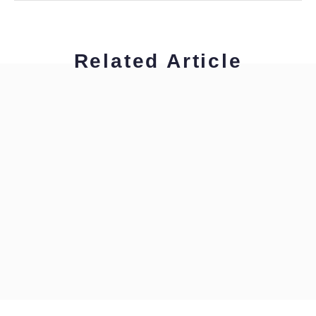
Related Article
柴原早苗
通訳者のひよこたちへ
柴原早苗
すぐ使える英語表現