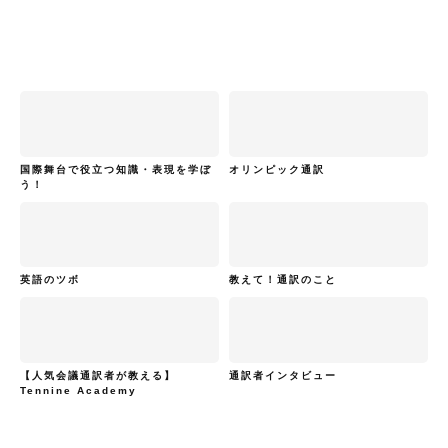
国際舞台で役立つ知識・表現を学ぼ
オリンピック通訳
う！
英語のツボ
教えて！通訳のこと
【人気会議通訳者が教える】
通訳者インタビュー
Tennine Academy