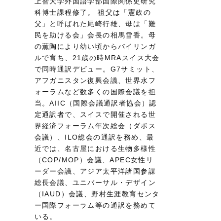
上智大学外国語学部国際関係史研究
科博士課程修了。 祖父は「憲政の
父」と呼ばれた尾崎行雄、母は「難
民を助ける会」会長の相馬雪香。母
の薫陶により幼い頃からバイリンガ
ルで育ち、21歳の時MRAスイス大会
で同時通訳デビュー。G7サミット、
アフガニスタン復興会議、世界水フ
ォーラムなど数多くの国際会議を担
当。AIIC（国際会議通訳者協会）認
定通訳者で、スイスで開催される世
界経済フォーラム年次総会（ダボス
会議）、ILO総会の通訳を務め、最
近では、名古屋における生物多様性
（COP/MOP）会議、APEC女性リ
ーダー会議、アジア太平洋諸国参謀
総長会議、ユニバーサル・デザイン
（IAUD）会議、野村生涯教育センタ
ー国際フォーラム等の通訳を務めて
いる。