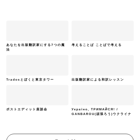
あなたを出版翻訳家にする7つの魔
考えることば ことばで考える
法
Tradosとぼくと東京タワー
出版翻訳家による和訳レッスン
ポストエディット座談会
Україно, ТРИМАЙСЯ! /
GANBAROU(頑張ろう)ウクライナ