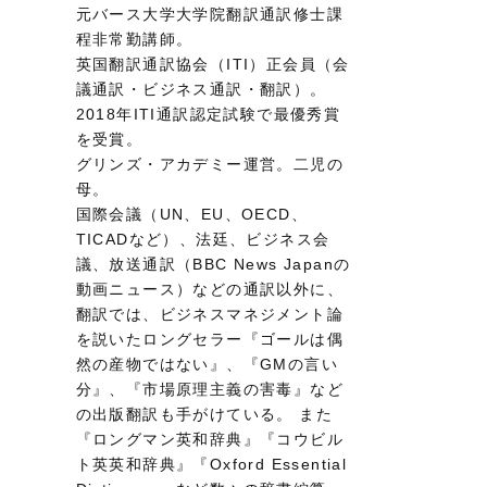
元バース大学大学院翻訳通訳修士課
程非常勤講師。
英国翻訳通訳協会（ITI）正会員（会
議通訳・ビジネス通訳・翻訳）。
2018年ITI通訳認定試験で最優秀賞
を受賞。
グリンズ・アカデミー運営。二児の
母。
国際会議（UN、EU、OECD、
TICADなど）、法廷、ビジネス会
議、放送通訳（BBC News Japanの
動画ニュース）などの通訳以外に、
翻訳では、ビジネスマネジメント論
を説いたロングセラー『ゴールは偶
然の産物ではない』、『GMの言い
分』、『市場原理主義の害毒』など
の出版翻訳も手がけている。 また
『ロングマン英和辞典』『コウビル
ト英英和辞典』『Oxford Essential