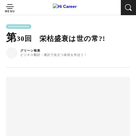
INTERPRETATION
第
30回 栄枯盛衰は世の常?!
グリーン裕美
ビジネス翻訳・通訳で役立つ表現を学ぼう！