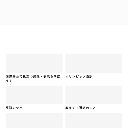
ビジネス翻訳・通訳で役立つ表現を学ぼう！
国際舞台で役立つ知識・表現を学ぼ
オリンピック通訳
う！
英語のツボ
教えて！通訳のこと