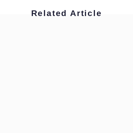
Related Article
グリーン裕美
ビジネス翻訳・通訳で役立つ表現を学ぼう！
グリーン裕美
ビジネス翻訳・通訳で役立つ表現を学ぼう！
グリーン裕美