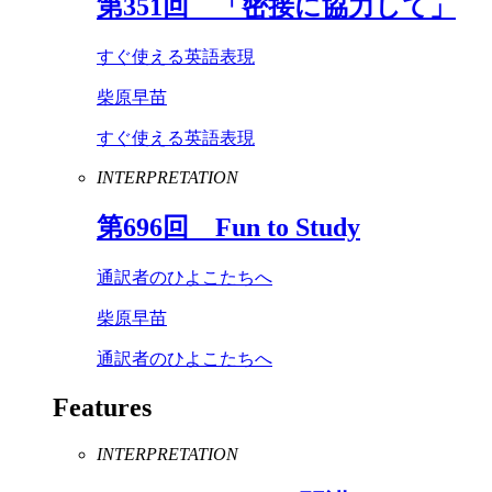
第
351
回 「密接に協力して」
すぐ使える英語表現
柴原早苗
すぐ使える英語表現
INTERPRETATION
第
696
回
Fun
to
Study
通訳者のひよこたちへ
柴原早苗
通訳者のひよこたちへ
Features
INTERPRETATION