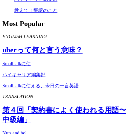
教えて！翻訳のこと
Most Popular
ENGLISH LEARNING
uber
って何と言う意味？
Small talkに使
ハイキャリア編集部
Small talkに使える、今日の一言英語
TRANSLATION
第４回「契約書によく使われる用語〜
中級編」
Nuts and bol