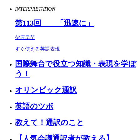
INTERPRETATION
第
113
回 「迅速に」
柴原早苗
すぐ使える英語表現
国際舞台で役立つ知識・表現を学ぼ
う！
オリンピック通訳
英語のツボ
教えて！通訳のこと
【人気会議通訳者が教える】