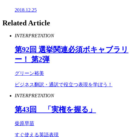
2018.12.25
Related Article
INTERPRETATION
第
92
回 選挙関連必須ボキャブラリ
ー！ 第
2
弾
グリーン裕美
ビジネス翻訳・通訳で役立つ表現を学ぼう！
INTERPRETATION
第
43
回 「実権を握る」
柴原早苗
すぐ使える英語表現