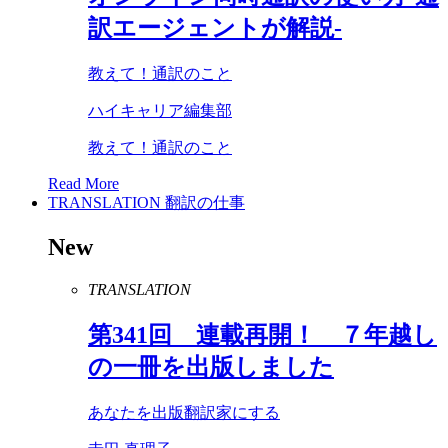
訳エージェントが解説-
教えて！通訳のこと
ハイキャリア編集部
教えて！通訳のこと
Read More
TRANSLATION
翻訳の仕事
New
TRANSLATION
第
341
回 連載再開！ ７年越し
の一冊を出版しました
あなたを出版翻訳家にする