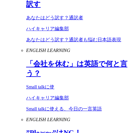
訳す
あなたはどう訳す？通訳者
ハイキャリア編集部
あなたはどう訳す？通訳者も悩む日本語表現
ENGLISH LEARNING
「会社を休む」は英語で何と言
う？
Small talkに使
ハイキャリア編集部
Small talkに使える、今日の一言英語
ENGLISH LEARNING
”
Please
~”は
NG
！