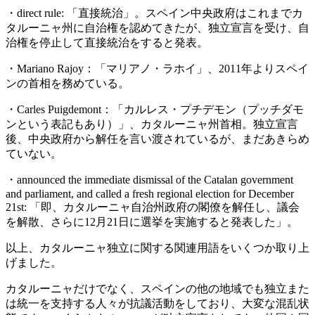
・direct rule: 「直接統治」。スペイン中央政府はこれまでカ
タルーニャ州に自治権を認めてきたが、独立宣言を受け、自
治権を停止して直接統治をすると発表。
・Mariano Rajoy：「マリアノ・ラホイ」、2011年よりスペイ
ンの首相を務めている。
・Carles Puigdemont：「カルレス・プチデモン（プッチダモ
ンという表記もあり）」、カタルーニャ州首相。独立宣言
後、中央政府から解任を言い渡されているが、まだあきらめ
ていない。
・announced the immediate dismissal of the Catalan government
and parliament, and called a fresh regional election for December
21st: 「即、カタルーニャ自治州政府の閣僚を解任し、議会
を解散、さらに12月21日に選挙を実施すると発表した」。
以上、カタルーニャ独立に関する関連用語をいくつか取り上
げました。
カタルーニャだけでなく、スペインの他の地域でも独立また
は統一を支持する人々が抗議活動をしており、大変な混乱状