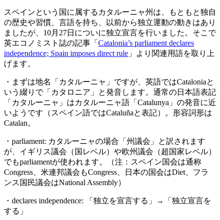
スペインという国に属するカタルーニャ州は、もともと独自
の歴史や習慣、言語を持ち、以前から独立運動の動きはあり
ましたが、10月27日についに独立宣言を行いました。そこで
英エコノミスト誌の記事「
Catalonia’s parliament declares
independence; Spain imposes direct rule
」より関連用語を取り上
げます。
・まずは地名「カタルーニャ」ですが、英語ではCataloniaと
いう綴りで「カタロニア」と発音します。通常の日本語表記
「カタルーニャ」はカタルーニャ語「Catalunya」の発音に近
いようです（スペイン語ではCataluñaと表記）。形容詞形は
Catalan。
・parliament: カタルーニャの場合「州議会」と訳されます
が、イギリス議会（国レベル）や欧州議会（超国家レベル）
でもparliamentが使われます。（注：スペイン国会は通称
Congress、米連邦議会もCongress、日本の国会はDiet、フラ
ンス国民議会はNational Assembly）
・declares independence: 「独立を宣言する」→「独立宣言を
する」