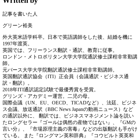
Written by
記事を書いた人
グリーン裕美
外大英米語学科卒。日本で英語講師をした後、結婚を機に
1997年渡英。
英国では、フリーランス翻訳・通訳、教育に従事。
ロンドン・メトロポリタン大学大学院通訳修士課程非常勤講
師。
元バース大学大学院翻訳通訳修士課程非常勤講師。
英国翻訳通訳協会（ITI）正会員（会議通訳・ビジネス通
訳・翻訳）。
2018年ITI通訳認定試験で最優秀賞を受賞。
グリンズ・アカデミー運営。二児の母。
国際会議（UN、EU、OECD、TICADなど）、法廷、ビジネ
ス会議、放送通訳（BBC News Japanの動画ニュース）など
の通訳以外に、 翻訳では、ビジネスマネジメント論を説い
たロングセラー『ゴールは偶然の産物ではない』、『GMの
言い分』、『市場原理主義の害毒』などの出版翻訳も手がけ
ている。 また『ロングマン英和辞典』『コウビルト英英和