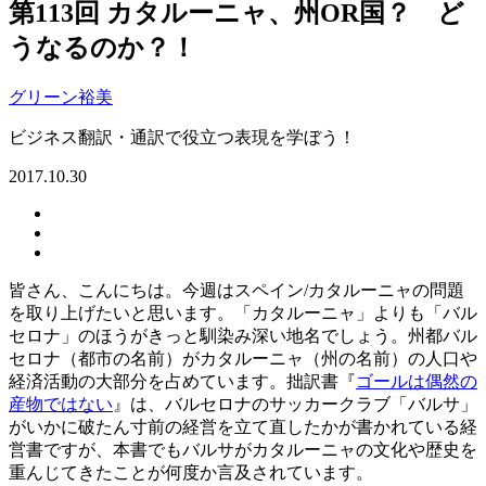
第113回 カタルーニャ、州OR国？ ど
うなるのか？！
グリーン裕美
ビジネス翻訳・通訳で役立つ表現を学ぼう！
2017.10.30
皆さん、こんにちは。今週はスペイン/カタルーニャの問題
を取り上げたいと思います。「カタルーニャ」よりも「バル
セロナ」のほうがきっと馴染み深い地名でしょう。州都バル
セロナ（都市の名前）がカタルーニャ（州の名前）の人口や
経済活動の大部分を占めています。拙訳書『
ゴールは偶然の
産物ではない
』は、バルセロナのサッカークラブ「バルサ」
がいかに破たん寸前の経営を立て直したかが書かれている経
営書ですが、本書でもバルサがカタルーニャの文化や歴史を
重んじてきたことが何度か言及されています。