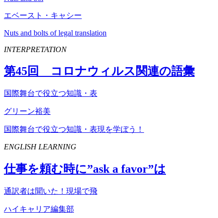
エベースト・キャシー
Nuts and bolts of legal translation
INTERPRETATION
第
45
回 コロナウィルス関連の語彙
国際舞台で役立つ知識・表
グリーン裕美
国際舞台で役立つ知識・表現を学ぼう！
ENGLISH LEARNING
仕事を頼む時に”
ask
a
favor
”は
通訳者は聞いた！現場で飛
ハイキャリア編集部