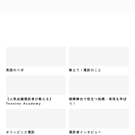
英語のツボ
教えて！通訳のこと
【人気会議通訳者が教える】
国際舞台で役立つ知識・表現を学ぼ
Tennine Academy
う！
オリンピック通訳
通訳者インタビュー