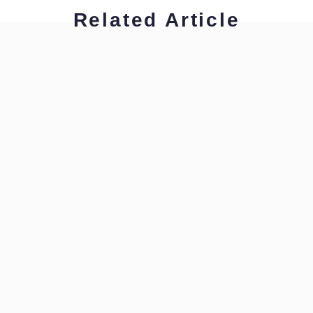
Related Article
グリーン裕美
ビジネス翻訳・通訳で役立つ表現を学ぼう！
グリーン裕美
ビジネス翻訳・通訳で役立つ表現を学ぼう！
グリーン裕美
ビジネス翻訳・通訳で役立つ表現を学ぼう！