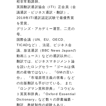
程非常勤講師。
英国翻訳通訳協会（ITI）正会員（会
議通訳・ビジネス通訳・翻訳）。
2018年ITI通訳認定試験で最優秀賞
を受賞。
グリンズ・アカデミー運営。二児の
母。
国際会議（UN、EU、OECD、
TICADなど）、法廷、ビジネス会
議、放送通訳（BBC News Japanの
動画ニュース）などの通訳以外に、
翻訳では、ビジネスマネジメント論
を説いたロングセラー『ゴールは偶
然の産物ではない』、『GMの言い
分』、『市場原理主義の害毒』など
の出版翻訳も手がけている。 また
『ロングマン英和辞典』『コウビル
ト英英和辞典』『Oxford Essential
Dictionary』など数々の辞書編纂・
翻訳、教材制作の経験もあり。