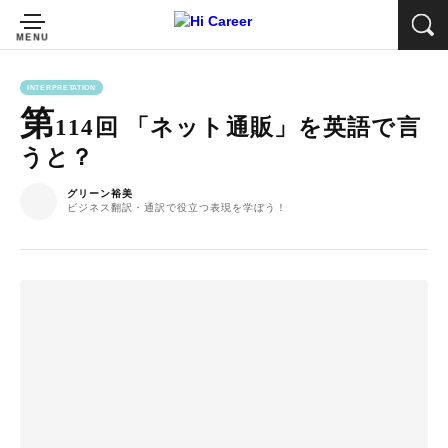
INTERPRETATION
第
114回 「ネット通販」を英語で言
うと？
グリーン裕美
ビジネス翻訳・通訳で役立つ表現を学ぼう！