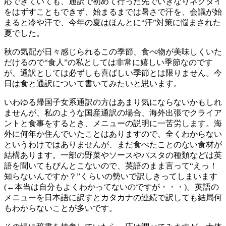
応できていても、通訳で初めて行った先でいきなりネクタイ
をはずすこともできず、始まるまでは暑さで汗を、会議が始
まると冷や汗で、今年の夏はほんとに“汗”対策に悩まされた
夏でした。
秋の気配が日々感じられるこの季節、食べ物が美味しくいた
だけるので“食人”の私としては非常に嬉しい季節なのです
が、通訳としては必ずしも喜ばしい季節とは限りません。今
日は食と通訳について書いてみたいと思います。
いわゆる帰国子女系通訳の方はあまり気にならないかもしれ
ませんが、私のような国産通訳の場合、海外出張でクライア
ントと食事をするとき、メニューの説明に一苦労します。海
外に何年か住んでいたことはありますので、全くわからない
というわけではありませんが、まだ食べたことのない食材が
結構あります。一部の野菜やソースやパスタの種類などは英
語を聞いてもぴんとこないので、英語のまま言って“えっ！
知らないんですか？”くらいの勢いで訳しきってしまいます
(←本当は自分もよくわかってないのですが・・・)。英語の
メニューを日本語に訳すとカタカナの連続で訳しても結局何
もわからないことが多いです。