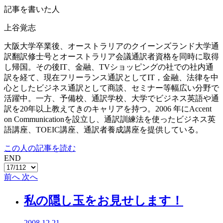
記事を書いた人
上谷覚志
大阪大学卒業後、オーストラリアのクイーンズランド大学通
訳翻訳修士号とオーストラリア会議通訳者資格を同時に取得
し帰国。その後IT、金融、TVショッピングの社での社内通
訳を経て、現在フリーランス通訳としてIT，金融、法律を中
心としたビジネス通訳として商談、セミナー等幅広い分野で
活躍中。一方、予備校、通訳学校、大学でビジネス英語や通
訳を20年以上教えてきのキャリアを持つ。2006 年にAccent
on Communicationを設立し、通訳訓練法を使ったビジネス英
語講座、TOEIC講座、通訳者養成講座を提供している。
この人の記事を読む
END
前へ
次へ
私の隠し玉をお見せします！
2008.12.21