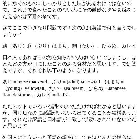
的に魚そのものにしっかりとした味があるわけではないの
で、これまで食べたことのない人にその微妙な味や食感をつ
たえるのは至難の業です。
さてここでいきなり問題です！次の魚は英語で何と言うでし
ょうか？
鯵（あじ）鰤（ぶり）はまち、鯛（たい）、ひらめ、カレイ
日本人であればこの魚を知らない人はいないでしょうし、ほ
とんどの方が口にしたことのある食材だと思います。では答
えですが、それぞれ以下のようになります。
あじ＝horse mackerel、ぶり＝(adult) yellowtail、はまち＝
（young）yellowtail、たい＝sea bream、ひらめ＝Japanese
flounder/turbot、カレイ＝flatfish
ただネットでいろいろ調べていただければわかると思います
が、同じ魚なのに訳語がいろいろ出てくることが結構ありま
す。それだけ訳語と日本語が一致して認知されていないのだ
と思います。
外国人にこういった英語の訳を出してもほとんどの場合は、