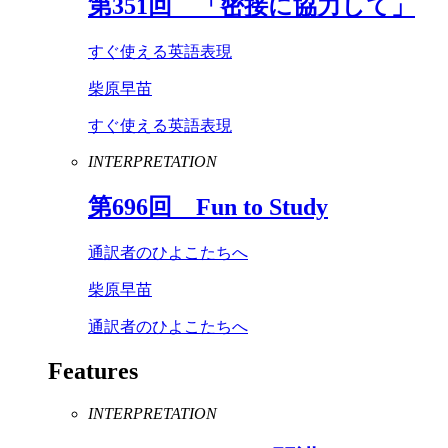
第
351
回 「密接に協力して」
すぐ使える英語表現
柴原早苗
すぐ使える英語表現
INTERPRETATION
第
696
回
Fun
to
Study
通訳者のひよこたちへ
柴原早苗
通訳者のひよこたちへ
Features
INTERPRETATION