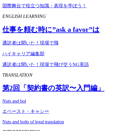
国際舞台で役立つ知識・表現を学ぼう！
ENGLISH LEARNING
仕事を頼む時に”
ask
a
favor
”は
通訳者は聞いた！現場で飛
ハイキャリア編集部
通訳者は聞いた！現場で飛び交うNG英語
TRANSLATION
第
2
回「契約書の英訳〜入門編」
Nuts and bol
エベースト・キャシー
Nuts and bolts of legal translation