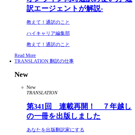
訳エージェントが解説-
教えて！通訳のこと
ハイキャリア編集部
教えて！通訳のこと
Read More
TRANSLATION
翻訳の仕事
New
New
TRANSLATION
第
341
回 連載再開！ ７年越し
の一冊を出版しました
あなたを出版翻訳家にする