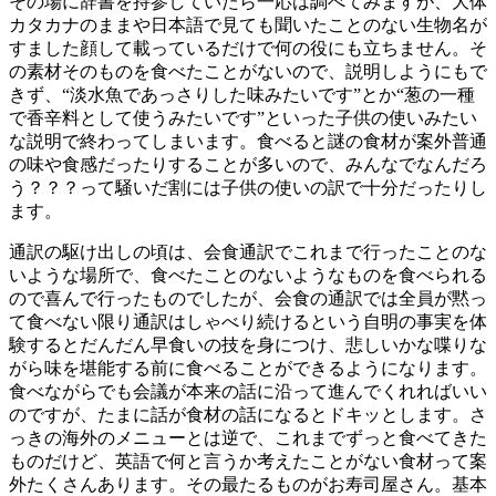
その場に辞書を持参していたら一応は調べてみますが、大体
カタカナのままや日本語で見ても聞いたことのない生物名が
すました顔して載っているだけで何の役にも立ちません。そ
の素材そのものを食べたことがないので、説明しようにもで
きず、“淡水魚であっさりした味みたいです”とか“葱の一種
で香辛料として使うみたいです”といった子供の使いみたい
な説明で終わってしまいます。食べると謎の食材が案外普通
の味や食感だったりすることが多いので、みんなでなんだろ
う？？？って騒いだ割には子供の使いの訳で十分だったりし
ます。
通訳の駆け出しの頃は、会食通訳でこれまで行ったことのな
いような場所で、食べたことのないようなものを食べられる
ので喜んで行ったものでしたが、会食の通訳では全員が黙っ
て食べない限り通訳はしゃべり続けるという自明の事実を体
験するとだんだん早食いの技を身につけ、悲しいかな喋りな
がら味を堪能する前に食べることができるようになります。
食べながらでも会議が本来の話に沿って進んでくれればいい
のですが、たまに話が食材の話になるとドキッとします。さ
っきの海外のメニューとは逆で、これまでずっと食べてきた
ものだけど、英語で何と言うか考えたことがない食材って案
外たくさんあります。その最たるものがお寿司屋さん。基本