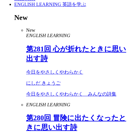
ENGLISH LEARNING
英語を学ぶ
New
New
ENGLISH LEARNING
第
281
回 心が折れたときに思い
出す詩
今日をやさしくやわらかく
にしだ きょうご
今日をやさしくやわらかく みんなの詩集
ENGLISH LEARNING
第
280
回 冒険に出たくなったと
きに思い出す詩