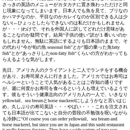
さっきの英語のメニューがカタカナに置き換わっただけと同
じ現象になってしまいます。日本人でも魚を見て、ブリなの
かハマチなのか、平目なのかカレイなのか区別できる人は少
ない(←ひょっとしたらできないのは私だけかもしれません
が・・・)わけで、それを外国人に訳してどれだけ意味があ
ることなのか疑問です。結局“子供の使い”訳が１番いいのか
もしれません。無駄に英語にするよりも日本語のままで、そ
の代わり“今が旬の魚 seasonal fish”とか“脂の乗った魚fatty
fish”とか“あっさりしたnon-fatty fish“くらいの方がわかっても
らえるような気がします。
先日、アメリカ人のクライアントと二人でランチをする機会
があり、お寿司屋さんに行きました。アメリカではお寿司は
ヘルシーということで人気があることはご存知の通りです
が、週に何度かお寿司を食べるという人も増えているようで
す。彼もそういう健康志向のアメリカ人の一人で、いきなり
yellowtail、sea breamとhorse mackerelにしようかなと言いはじ
め、久しぶりの寿司英語・・・やばい・・・これを注文され
ても日本語が出てこないと自分の普段の不勉強を呪いながら
も冷静に“Of course you can order yellowtail、sea bream and
horse mackerel, but since you are in Japan and this sushi restaurant
is really famous for tuna. They have a wide variety of tuna you