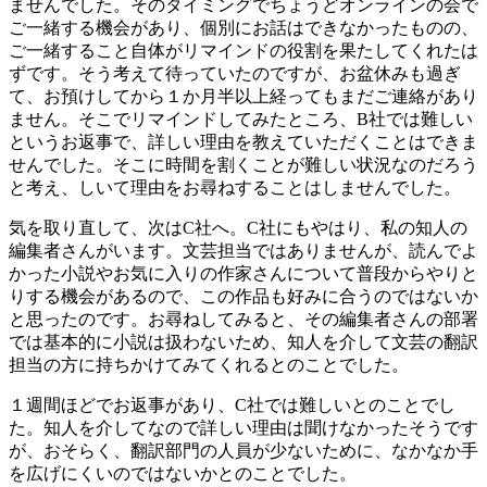
ませんでした。そのタイミングでちょうどオンラインの会で
ご一緒する機会があり、個別にお話はできなかったものの、
ご一緒すること自体がリマインドの役割を果たしてくれたは
ずです。そう考えて待っていたのですが、お盆休みも過ぎ
て、お預けしてから１か月半以上経ってもまだご連絡があり
ません。そこでリマインドしてみたところ、B社では難しい
というお返事で、詳しい理由を教えていただくことはできま
せんでした。そこに時間を割くことが難しい状況なのだろう
と考え、しいて理由をお尋ねすることはしませんでした。
気を取り直して、次はC社へ。C社にもやはり、私の知人の
編集者さんがいます。文芸担当ではありませんが、読んでよ
かった小説やお気に入りの作家さんについて普段からやりと
りする機会があるので、この作品も好みに合うのではないか
と思ったのです。お尋ねしてみると、その編集者さんの部署
では基本的に小説は扱わないため、知人を介して文芸の翻訳
担当の方に持ちかけてみてくれるとのことでした。
１週間ほどでお返事があり、C社では難しいとのことでし
た。知人を介してなので詳しい理由は聞けなかったそうです
が、おそらく、翻訳部門の人員が少ないために、なかなか手
を広げにくいのではないかとのことでした。