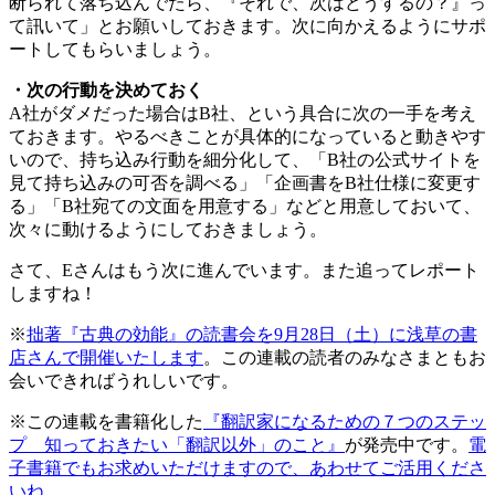
断られて落ち込んでたら、『それで、次はどうするの？』っ
て訊いて」とお願いしておきます。次に向かえるようにサポ
ートしてもらいましょう。
・次の行動を決めておく
A社がダメだった場合はB社、という具合に次の一手を考え
ておきます。やるべきことが具体的になっていると動きやす
いので、持ち込み行動を細分化して、「B社の公式サイトを
見て持ち込みの可否を調べる」「企画書をB社仕様に変更す
る」「B社宛ての文面を用意する」などと用意しておいて、
次々に動けるようにしておきましょう。
さて、Eさんはもう次に進んでいます。また追ってレポート
しますね！
※
拙著『古典の効能』の読書会を9月28日（土）に浅草の書
店さんで開催いたします
。この連載の読者のみなさまともお
会いできればうれしいです。
※この連載を書籍化した
『翻訳家になるための７つのステッ
プ 知っておきたい「翻訳以外」のこと』
が発売中です。
電
子書籍でもお求めいただけますので、あわせてご活用くださ
いね。