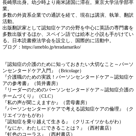
長崎県出身。幼少時より南米諸国に滞在。東京大学法学部卒
業。
多数の外資系企業での通訳を経て、現在は講演、執筆、翻訳
活動。
出版翻訳家として認知症ケアの分野を中心に英語の専門書を
多数出版するほか、スペイン語では絵本と小説も手がけてい
る。日本読書療法学会を設立し、国際的に活動中。
ブログ：https://ameblo.jp/teradamariko/
『認知症の介護のために知っておきたい大切なこと～パーソ
ンセンタードケア入門』（Bricolage）
『介護職のための実践！パーソンセンタードケア～認知症ケ
アの参考書』（筒井書房）
『リーダーのためのパーソンセンタードケア～認知症介護の
チームづくり』（CLC）
『私の声が聞こえますか』（雲母書房）
『パーソンセンタードケアで考える認知症ケアの倫理』（ク
リエイツかもがわ）
『認知症を乗り越えて生きる』（クリエイツかもがわ）
『なにか、わたしにできることは？』（西村書店）
『虹色のコーラス』（西村書店）