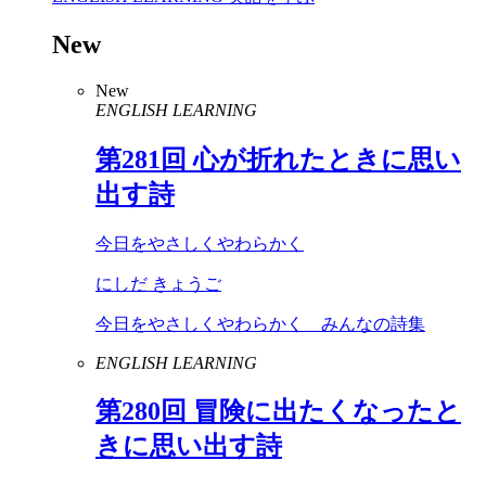
New
New
ENGLISH LEARNING
第
281
回 心が折れたときに思い
出す詩
今日をやさしくやわらかく
にしだ きょうご
今日をやさしくやわらかく みんなの詩集
ENGLISH LEARNING
第
280
回 冒険に出たくなったと
きに思い出す詩