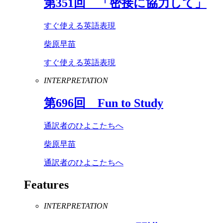
第
351
回 「密接に協力して」
すぐ使える英語表現
柴原早苗
すぐ使える英語表現
INTERPRETATION
第
696
回
Fun
to
Study
通訳者のひよこたちへ
柴原早苗
通訳者のひよこたちへ
Features
INTERPRETATION