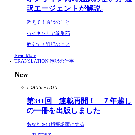
訳エージェントが解説-
教えて！通訳のこと
ハイキャリア編集部
教えて！通訳のこと
Read More
TRANSLATION
翻訳の仕事
New
TRANSLATION
第
341
回 連載再開！ ７年越し
の一冊を出版しました
あなたを出版翻訳家にする