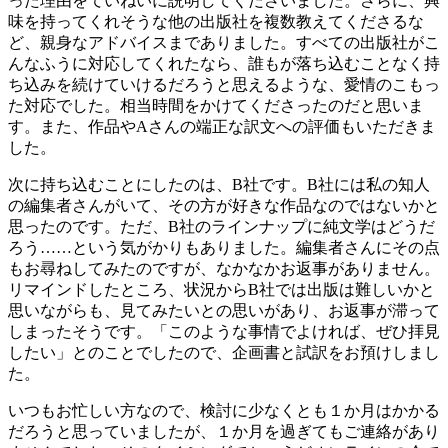
った理由をていねいに説明してくださいました。さらに、興
味を持ってくれそうな他の出版社を複数教えてくださるな
ど、親身なアドバイスまでありました。すべての出版社がこ
んなふうに対応してくれたなら、誰もが落ち込むことなく持
ち込みを続けていけるだろうと思えるような、愛情のこもっ
た対応でした。相当時間をかけてくださったのだと思いま
す。また、作品やAさんの端正な訳文への評価もいただきま
した。
次に持ち込むことにしたのは、B社です。B社には私の知人
の編集者さんがいて、その方が好きな作品なのではないかと
思ったのです。ただ、B社のラインナップに純文学はどうだ
ろう……という気がかりもありました。編集者さんにその点
もお尋ねしてみたのですが、なかなかお返事がありません。
リマインドしたところ、状況からB社では出版は難しいかと
思いながらも、見てみたいとの思いがあり、お返事が滞って
しまったそうです。「このような事情でよければ、ぜひ拝見
したい」とのことでしたので、企画書と試訳をお預けしまし
た。
いつもお忙しい方なので、検討に少なくとも１か月はかかる
だろうと思っていましたが、１か月を過ぎてもご連絡があり